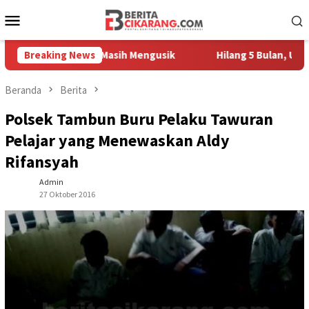
Loncat
Menu
ke
Mobile
konten
h Pedagang Masih Mengusik
Breaking News
Hilang 5 Bulan, Ustadz Ujang
Beranda
Berita
Polsek Tambun Buru Pelaku Tawuran
Pelajar yang Menewaskan Aldy
Rifansyah
Admin
27 Oktober 2016