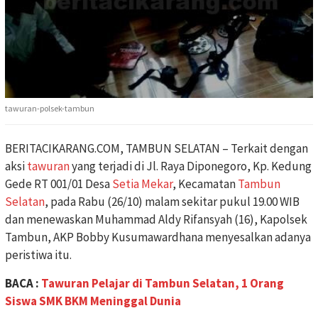
tawuran-polsek-tambun
BERITACIKARANG.COM, TAMBUN SELATAN – Terkait dengan
aksi
tawuran
yang terjadi di Jl. Raya Diponegoro, Kp. Kedung
Gede RT 001/01 Desa
Setia Mekar
, Kecamatan
Tambun
Selatan
, pada Rabu (26/10) malam sekitar pukul 19.00 WIB
dan menewaskan Muhammad Aldy Rifansyah (16), Kapolsek
Tambun, AKP Bobby Kusumawardhana menyesalkan adanya
peristiwa itu.
BACA :
Tawuran Pelajar di Tambun Selatan, 1 Orang
Siswa SMK BKM Meninggal Dunia