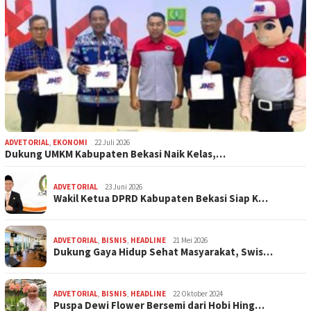
ADVETORIAL
,
EKONOMI
22 Juli 2026
Dukung UMKM Kabupaten Bekasi Naik Kelas,…
ADVETORIAL
23 Juni 2026
Wakil Ketua DPRD Kabupaten Bekasi Siap K…
ADVETORIAL
,
BISNIS
,
HEADLINE
21 Mei 2026
Dukung Gaya Hidup Sehat Masyarakat, Swis…
ADVETORIAL
,
BISNIS
,
HEADLINE
22 Oktober 2024
Puspa Dewi Flower Bersemi dari Hobi Hing…