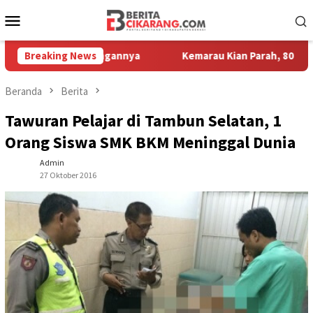
Loncat
Menu
ke
Mobile
konten
otor Kesayangannya
Breaking News
Kemarau Kian Parah, 80 Titik di Kabupa
Beranda
Berita
Tawuran Pelajar di Tambun Selatan, 1
Orang Siswa SMK BKM Meninggal Dunia
Admin
27 Oktober 2016