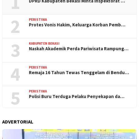
1
DPRD Kabupaten Bekasi Minta Inspektorat …
2
PERISTIWA
Protes Vonis Hakim, Keluarga Korban Pemb…
3
KABUPATEN BEKASI
Naskah Akademik Perda Pariwisata Rampung…
4
PERISTIWA
Remaja 16 Tahun Tewas Tenggelam di Bendu…
5
PERISTIWA
Polisi Buru Terduga Pelaku Penyekapan da…
ADVERTORIAL