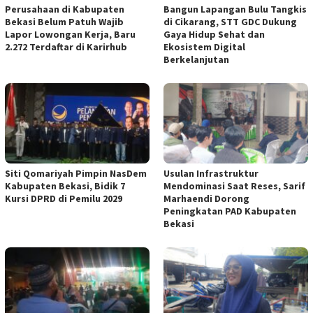
Perusahaan di Kabupaten
Bangun Lapangan Bulu Tangkis
Bekasi Belum Patuh Wajib
di Cikarang, STT GDC Dukung
Lapor Lowongan Kerja, Baru
Gaya Hidup Sehat dan
2.272 Terdaftar di Karirhub
Ekosistem Digital
Berkelanjutan
Siti Qomariyah Pimpin NasDem
Usulan Infrastruktur
Kabupaten Bekasi, Bidik 7
Mendominasi Saat Reses, Sarif
Kursi DPRD di Pemilu 2029
Marhaendi Dorong
Peningkatan PAD Kabupaten
Bekasi