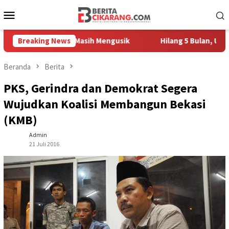
Loncat
Menu
ke
Mobile
konten
h Pedagang Masih Mengusik
Breaking News
Hilang 5 Bulan, Ustadz Ujang
Beranda
Berita
PKS, Gerindra dan Demokrat Segera
Wujudkan Koalisi Membangun Bekasi
(KMB)
Admin
21 Juli 2016