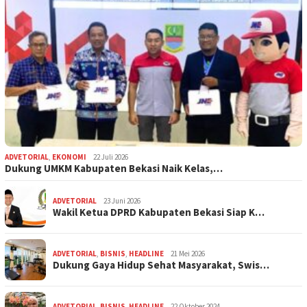
ADVETORIAL
,
EKONOMI
22 Juli 2026
Dukung UMKM Kabupaten Bekasi Naik Kelas,…
ADVETORIAL
23 Juni 2026
Wakil Ketua DPRD Kabupaten Bekasi Siap K…
ADVETORIAL
,
BISNIS
,
HEADLINE
21 Mei 2026
Dukung Gaya Hidup Sehat Masyarakat, Swis…
ADVETORIAL
,
BISNIS
,
HEADLINE
22 Oktober 2024