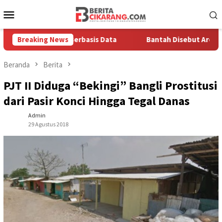
Loncat
Menu
ke
Mobile
konten
 Solusi Berbasis Data
Breaking News
Bantah Disebut Arogan, Kuasa Huk
Beranda
Berita
PJT II Diduga “Bekingi” Bangli Prostitusi
dari Pasir Konci Hingga Tegal Danas
Admin
29 Agustus 2018