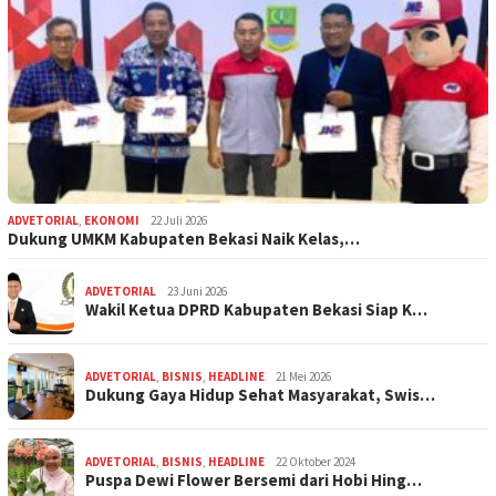
ADVETORIAL
,
EKONOMI
22 Juli 2026
Dukung UMKM Kabupaten Bekasi Naik Kelas,…
ADVETORIAL
23 Juni 2026
Wakil Ketua DPRD Kabupaten Bekasi Siap K…
ADVETORIAL
,
BISNIS
,
HEADLINE
21 Mei 2026
Dukung Gaya Hidup Sehat Masyarakat, Swis…
ADVETORIAL
,
BISNIS
,
HEADLINE
22 Oktober 2024
Puspa Dewi Flower Bersemi dari Hobi Hing…