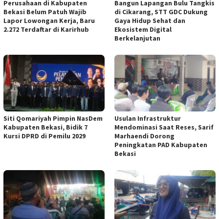
Perusahaan di Kabupaten
Bangun Lapangan Bulu Tangkis
Bekasi Belum Patuh Wajib
di Cikarang, STT GDC Dukung
Lapor Lowongan Kerja, Baru
Gaya Hidup Sehat dan
2.272 Terdaftar di Karirhub
Ekosistem Digital
Berkelanjutan
Siti Qomariyah Pimpin NasDem
Usulan Infrastruktur
Kabupaten Bekasi, Bidik 7
Mendominasi Saat Reses, Sarif
Kursi DPRD di Pemilu 2029
Marhaendi Dorong
Peningkatan PAD Kabupaten
Bekasi