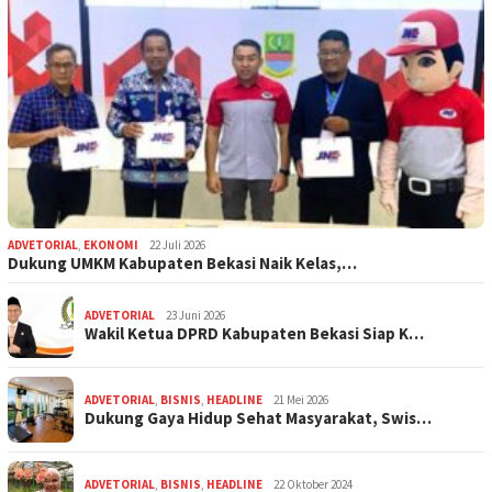
ADVETORIAL
,
EKONOMI
22 Juli 2026
Dukung UMKM Kabupaten Bekasi Naik Kelas,…
ADVETORIAL
23 Juni 2026
Wakil Ketua DPRD Kabupaten Bekasi Siap K…
ADVETORIAL
,
BISNIS
,
HEADLINE
21 Mei 2026
Dukung Gaya Hidup Sehat Masyarakat, Swis…
ADVETORIAL
,
BISNIS
,
HEADLINE
22 Oktober 2024