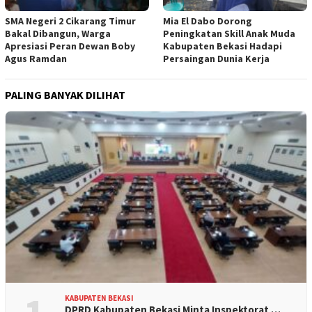
SMA Negeri 2 Cikarang Timur
Mia El Dabo Dorong
Bakal Dibangun, Warga
Peningkatan Skill Anak Muda
Apresiasi Peran Dewan Boby
Kabupaten Bekasi Hadapi
Agus Ramdan
Persaingan Dunia Kerja
PALING BANYAK DILIHAT
KABUPATEN BEKASI
DPRD Kabupaten Bekasi Minta Inspektorat …