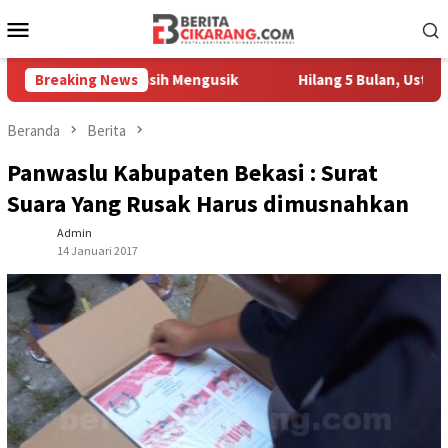
Loncat
Menu
ke
Mobile
konten
Pedagang Masih Mengusik
Breaking News
Hilang 5 Bulan, Ustadz Ujang A
Beranda
Berita
Panwaslu Kabupaten Bekasi : Surat
Suara Yang Rusak Harus dimusnahkan
Admin
14 Januari 2017