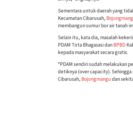
Sementara untuk daerah yang tidak 
Kecamatan Cibarusah,
Bojongman
membangun sumur bor air tanah 
Selain itu, kata dia, masalah keke
PDAM Tirta Bhagasasi dan
BPBD
Kab
kepada masyarakat secara gratis.
“PDAM sendiri sudah melakukan pe
detiknya (over capacity). Sehingga 
Cibarusah,
Bojongmangu
dan sekita