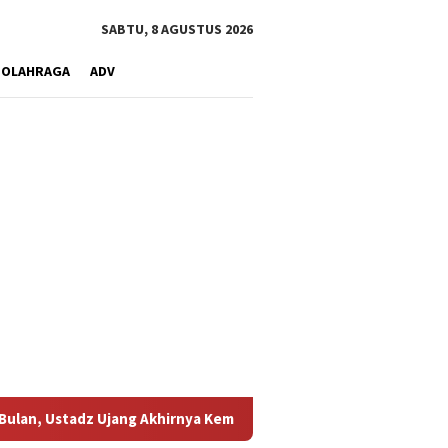
SABTU, 8 AGUSTUS 2026
OLAHRAGA
ADV
jang Akhirnya Kembali Melihat Motor Kesayangannya
Kemar