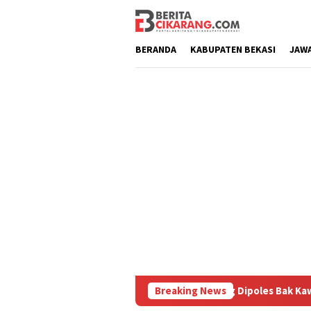
Loncat
ke
konten
BERANDA
KABUPATEN BEKASI
JAW
buru
Pasar Baru Cikarang Dipoles Bak Kawasan Braga, S
Breaking News