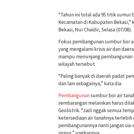
“Tahun ini total ada 95 titik sumur 
Kecamatan di Kabupaten Bekasi,” 
Bekasi, Nur Chaidir, Selasa (07/08).
Fokus pembangunan sumbur bor air
yang mengalami krisis air dan daera
mampu menunjang pembangunan inf
wilayah tersebut.
“Paling banyak di daerah padat pe
dan lain sebagainya,” kata dia.
Pembangunan
sumbur bor air tanah 
sembarangan melainkan harus dilak
Geolistrik. “Jadi nggak semua temp
ketersediaan air tanahnya terlebih
pembangunannya nanti jangan sia-s
airnya,” ungkapnya.