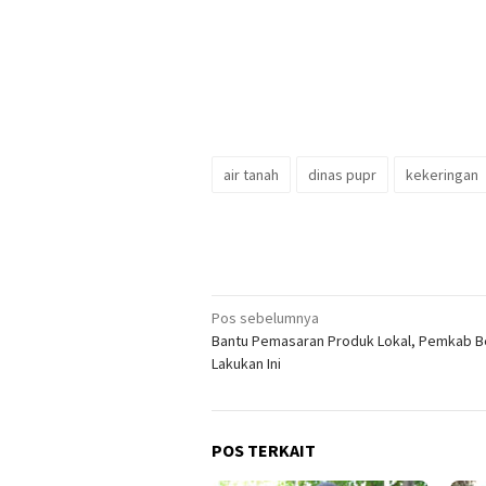
air tanah
dinas pupr
kekeringan
Navigasi
Pos sebelumnya
Bantu Pemasaran Produk Lokal, Pemkab B
pos
Lakukan Ini
POS TERKAIT