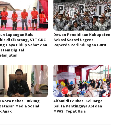
un Lapangan Bulu
Dewan Pendidikan Kabupaten
kis di Cikarang, STT GDC
Bekasi Soroti Urgensi
ng Gaya Hidup Sehat dan
Raperda Perlindungan Guru
istem Digital
elanjutan
 Kota Bekasi Dukung
Alfamidi Edukasi Keluarga
atasan Media Sosial
Balita Pentingnya ASI dan
k Anak
MPASI Tepat Usia