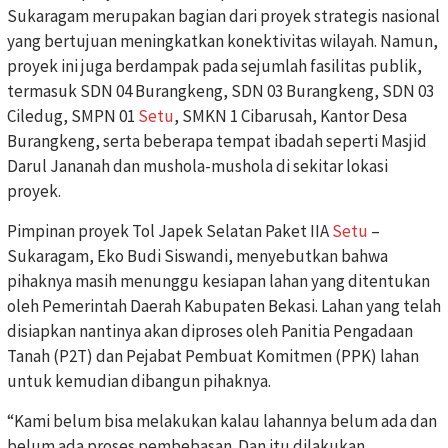
Sukaragam merupakan bagian dari proyek strategis nasional
yang bertujuan meningkatkan konektivitas wilayah. Namun,
proyek ini juga berdampak pada sejumlah fasilitas publik,
termasuk SDN 04 Burangkeng, SDN 03 Burangkeng, SDN 03
Ciledug, SMPN 01
Setu
, SMKN 1 Cibarusah, Kantor Desa
Burangkeng, serta beberapa tempat ibadah seperti Masjid
Darul Jananah dan mushola-mushola di sekitar lokasi
proyek.
Pimpinan proyek Tol Japek Selatan Paket IIA
Setu
–
Sukaragam, Eko Budi Siswandi, menyebutkan bahwa
pihaknya masih menunggu kesiapan lahan yang ditentukan
oleh Pemerintah Daerah Kabupaten Bekasi. Lahan yang telah
disiapkan nantinya akan diproses oleh Panitia Pengadaan
Tanah (P2T) dan Pejabat Pembuat Komitmen (PPK) lahan
untuk kemudian dibangun pihaknya.
“Kami belum bisa melakukan kalau lahannya belum ada dan
belum ada proses pembebasan. Dan itu dilakukan