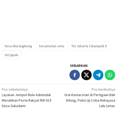
Desa Burangkeng
kecamatan setu
Tol Jakarta Cikampek II
tol japek
SEBARKAN
Navigasi
Pos sebelumnya
Pos berikutnya
Layanan Jemput Bola Adminduk
Urai Kemacetan di Pertigaan Bah
pos
Meriahkan Pesta Rakyat RW 019
Kilong, Polisi Uji Coba Rekayasa
Desa Sukadami
Lalu Lintas