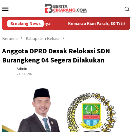
Loncat
Menu
ke
Mobile
konten
Kesayangannya
Breaking News
Kemarau Kian Parah, 80 Titik di Kabupaten B
Beranda
Kabupaten Bekasi
Anggota DPRD Desak Relokasi SDN
Burangkeng 04 Segera Dilakukan
Admin
27 Juli 2025