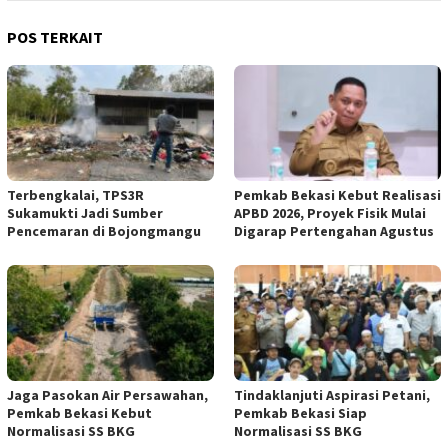
POS TERKAIT
Terbengkalai, TPS3R
Pemkab Bekasi Kebut Realisasi
Sukamukti Jadi Sumber
APBD 2026, Proyek Fisik Mulai
Pencemaran di Bojongmangu
Digarap Pertengahan Agustus
Jaga Pasokan Air Persawahan,
Tindaklanjuti Aspirasi Petani,
Pemkab Bekasi Kebut
Pemkab Bekasi Siap
Normalisasi SS BKG
Normalisasi SS BKG