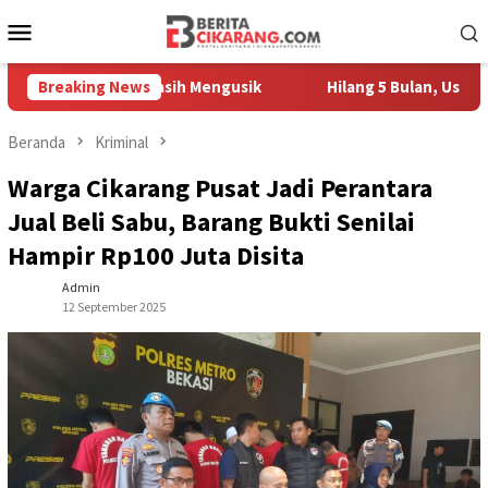
Loncat
Menu
ke
Mobile
konten
 Pedagang Masih Mengusik
Breaking News
Hilang 5 Bulan, Ustadz Ujang
Beranda
Kriminal
Warga Cikarang Pusat Jadi Perantara
Jual Beli Sabu, Barang Bukti Senilai
Hampir Rp100 Juta Disita
Admin
12 September 2025