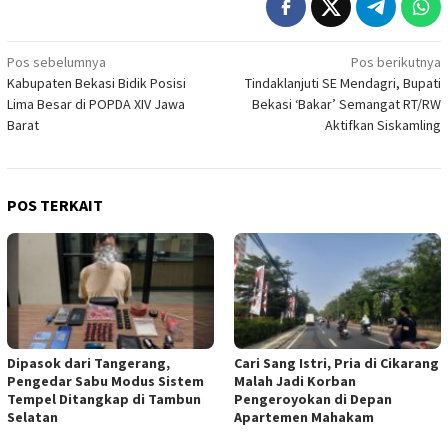
Navigasi
Pos sebelumnya
Pos berikutnya
Kabupaten Bekasi Bidik Posisi
Tindaklanjuti SE Mendagri, Bupati
pos
Lima Besar di POPDA XIV Jawa
Bekasi ‘Bakar’ Semangat RT/RW
Barat
Aktifkan Siskamling
POS TERKAIT
Dipasok dari Tangerang,
Cari Sang Istri, Pria di Cikarang
Pengedar Sabu Modus Sistem
Malah Jadi Korban
Tempel Ditangkap di Tambun
Pengeroyokan di Depan
Selatan
Apartemen Mahakam