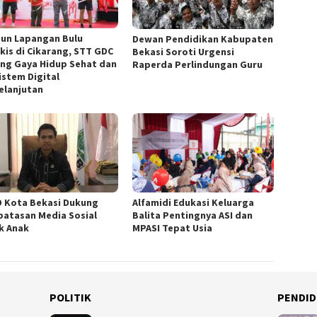
un Lapangan Bulu
Dewan Pendidikan Kabupaten
kis di Cikarang, STT GDC
Bekasi Soroti Urgensi
ng Gaya Hidup Sehat dan
Raperda Perlindungan Guru
istem Digital
elanjutan
 Kota Bekasi Dukung
Alfamidi Edukasi Keluarga
atasan Media Sosial
Balita Pentingnya ASI dan
k Anak
MPASI Tepat Usia
POLITIK
PENDID