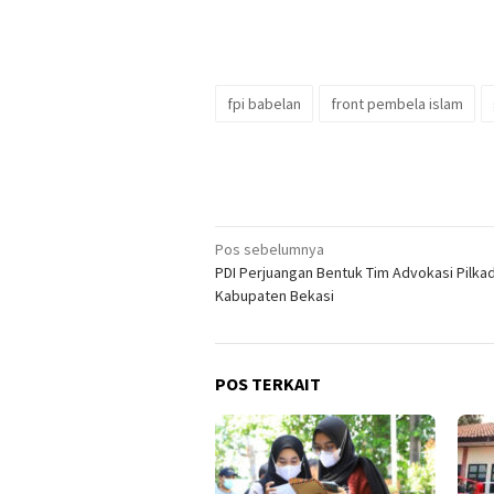
fpi babelan
front pembela islam
Navigasi
Pos sebelumnya
PDI Perjuangan Bentuk Tim Advokasi Pilka
pos
Kabupaten Bekasi
POS TERKAIT