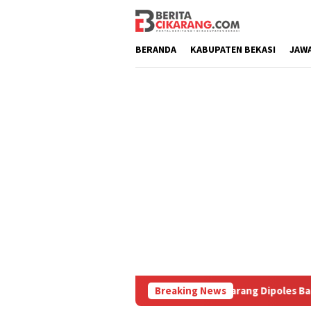
Loncat
ke
konten
BERANDA
KABUPATEN BEKASI
JAW
u Masih Diburu
Pasar Baru Cikarang Dipoles Bak Kawasa
Breaking News