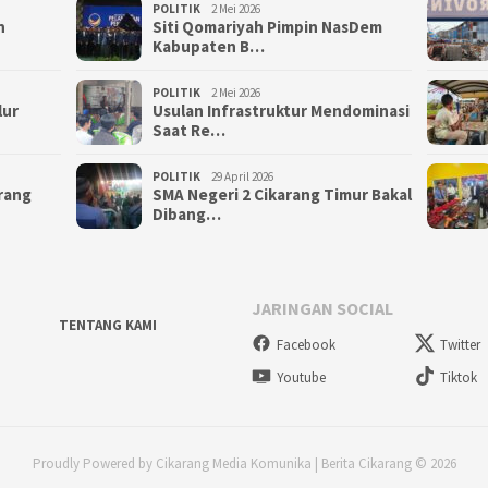
POLITIK
2 Mei 2026
n
Siti Qomariyah Pimpin NasDem
Kabupaten B…
POLITIK
2 Mei 2026
lur
Usulan Infrastruktur Mendominasi
Saat Re…
POLITIK
29 April 2026
arang
SMA Negeri 2 Cikarang Timur Bakal
Dibang…
JARINGAN SOCIAL
TENTANG KAMI
Facebook
Twitter
Youtube
Tiktok
Proudly Powered by Cikarang Media Komunika | Berita Cikarang © 2026