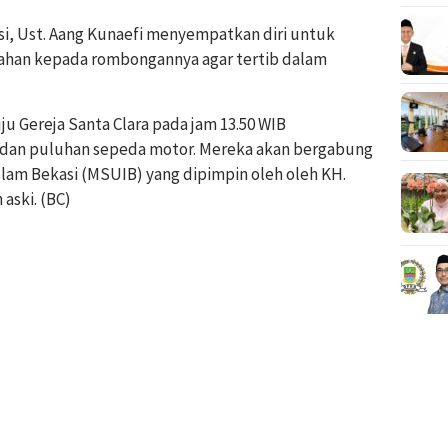
i, Ust. Aang Kunaefi menyempatkan diri untuk
han kepada rombongannya agar tertib dalam
u Gereja Santa Clara pada jam 13.50 WIB
 dan puluhan sepeda motor. Mereka akan bergabung
slam Bekasi (MSUIB) yang dipimpin oleh oleh KH.
aski. (BC)