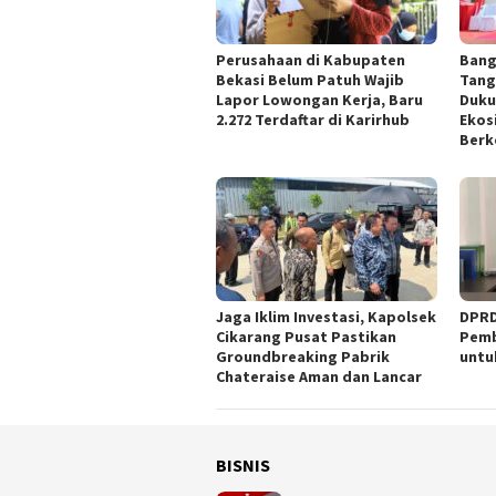
Perusahaan di Kabupaten
Bang
Bekasi Belum Patuh Wajib
Tang
Lapor Lowongan Kerja, Baru
Duku
2.272 Terdaftar di Karirhub
Ekos
Berk
Jaga Iklim Investasi, Kapolsek
DPRD
Cikarang Pusat Pastikan
Pemb
Groundbreaking Pabrik
untu
Chateraise Aman dan Lancar
BISNIS