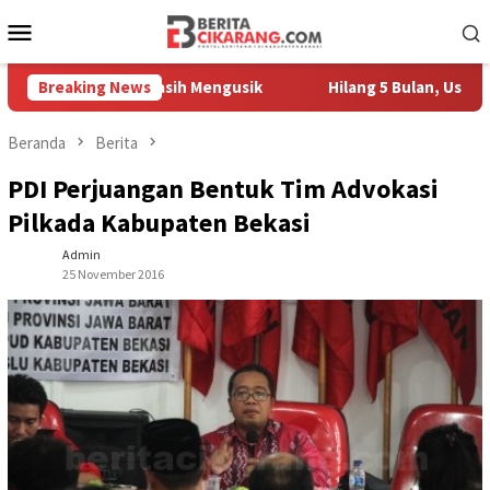
Loncat
Menu
ke
Mobile
konten
Pedagang Masih Mengusik
Breaking News
Hilang 5 Bulan, Ustadz Ujang A
Beranda
Berita
PDI Perjuangan Bentuk Tim Advokasi
Pilkada Kabupaten Bekasi
Admin
25 November 2016