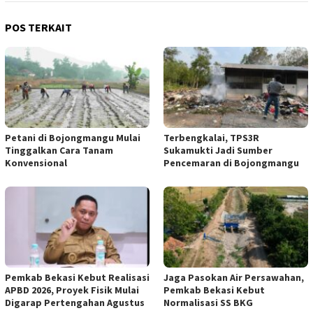
POS TERKAIT
Petani di Bojongmangu Mulai
Terbengkalai, TPS3R
Tinggalkan Cara Tanam
Sukamukti Jadi Sumber
Konvensional
Pencemaran di Bojongmangu
Pemkab Bekasi Kebut Realisasi
Jaga Pasokan Air Persawahan,
APBD 2026, Proyek Fisik Mulai
Pemkab Bekasi Kebut
Digarap Pertengahan Agustus
Normalisasi SS BKG