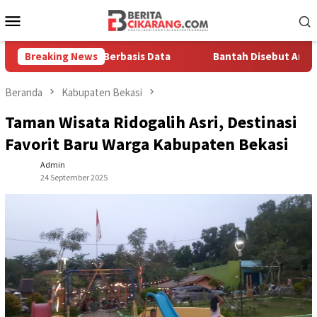
Loncat
Menu
ke
Mobile
konten
a Solusi Berbasis Data
Breaking News
Bantah Disebut Arogan, Kuasa H
Beranda
Kabupaten Bekasi
Taman Wisata Ridogalih Asri, Destinasi
Favorit Baru Warga Kabupaten Bekasi
Admin
24 September 2025