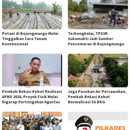
Petani di Bojongmangu Mulai
Terbengkalai, TPS3R
Tinggalkan Cara Tanam
Sukamukti Jadi Sumber
Konvensional
Pencemaran di Bojongmangu
Pemkab Bekasi Kebut Realisasi
Jaga Pasokan Air Persawahan,
APBD 2026, Proyek Fisik Mulai
Pemkab Bekasi Kebut
Digarap Pertengahan Agustus
Normalisasi SS BKG