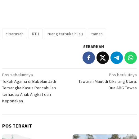
cibarusah
RTH
ruang terbuka hijau
taman
SEBARKAN
Navigasi
Pos sebelumnya
Pos berikutnya
Tokoh Agama di Babelan Jadi
Tawuran Maut di Cikarang Utara:
pos
Tersangka Kasus Pencabulan
Dua ABG Tewas
terhadap Anak Angkat dan
Keponakan
POS TERKAIT