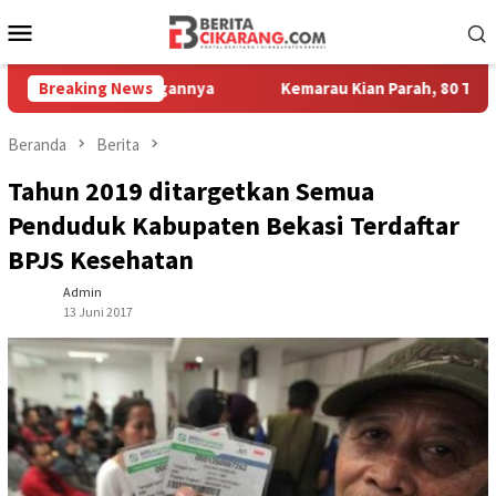
Loncat
Menu
ke
Mobile
konten
tor Kesayangannya
Breaking News
Kemarau Kian Parah, 80 Titik di Kabupat
Beranda
Berita
Tahun 2019 ditargetkan Semua
Penduduk Kabupaten Bekasi Terdaftar
BPJS Kesehatan
Admin
13 Juni 2017