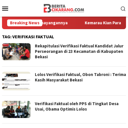
Loncat
Menu
ke
Mobile
konten
 Melihat Motor Kesayangannya
Breaking News
Kemarau Kian Parah, 80 Titi
TAG:
VERIFIKASI FAKTUAL
Rekapitulasi Verifikasi Faktual Kandidat Jalur
Perseorangan di 23 Kecamatan di Kabupaten
Bekasi
Lolos Verifikasi Faktual, Obon Tabroni : Terima
Kasih Masyarakat Bekasi
Verifikasi Faktual oleh PPS di Tingkat Desa
Usai, Obama Optimis Lolos