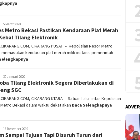
ngkapnya
admin
5 Maret 2020
es Metro Bekasi Pastikan Kendaraan Plat Merah
Kebal Tilang Elektronik
ACIKARANG.COM, CIKARANG PUSAT – Kepolisian Resor Metro
 memastikan kendaraan plat merah milik instansi pemerintah
Selengkapnya
admin
30 Januari 2020
Coba Tilang Elektronik Segera Diberlakukan di
pang SGC
ACIKARANG.COM, CIKARANG UTARA – Satuan Lalu Lintas Kepolisian
 Metro Bekasi dalam waktu dekat akan
Baca Selengkapnya
ADVER
admin
18 Desember 2019
m Sampai Tujuan Tapi Disuruh Turun dari