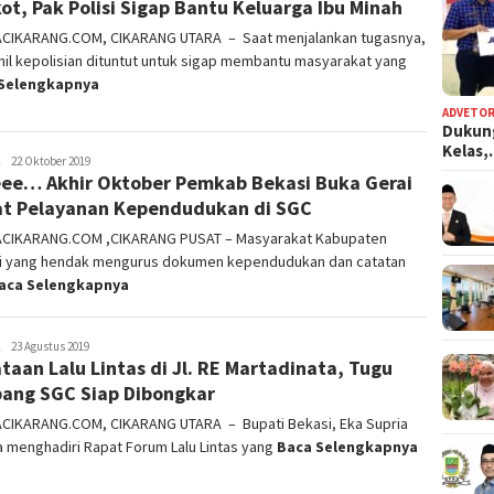
ot, Pak Polisi Sigap Bantu Keluarga Ibu Minah
ACIKARANG.COM, CIKARANG UTARA – Saat menjalankan tugasnya,
il kepolisian dituntut untuk sigap membantu masyarakat yang
Selengkapnya
ADVETOR
Dukun
Kelas
admin
22 Oktober 2019
ee… Akhir Oktober Pemkab Bekasi Buka Gerai
t Pelayanan Kependudukan di SGC
ACIKARANG.COM ,CIKARANG PUSAT – Masyarakat Kabupaten
i yang hendak mengurus dokumen kependudukan dan catatan
aca Selengkapnya
admin
23 Agustus 2019
taan Lalu Lintas di Jl. RE Martadinata, Tugu
ang SGC Siap Dibongkar
ACIKARANG.COM, CIKARANG UTARA – Bupati Bekasi, Eka Supria
 menghadiri Rapat Forum Lalu Lintas yang
Baca Selengkapnya