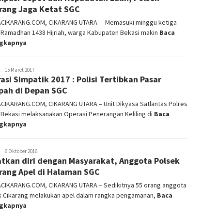
rang Jaga Ketat SGC
ACIKARANG.COM, CIKARANG UTARA – Memasuki minggu ketiga
 Ramadhan 1438 Hijriah, warga Kabupaten Bekasi makin
Baca
ngkapnya
admin
15 Maret 2017
asi Simpatik 2017 : Polisi Tertibkan Pasar
ah di Depan SGC
ACIKARANG.COM, CIKARANG UTARA – Unit Dikyasa Satlantas Polres
 Bekasi melaksanakan Operasi Penerangan Keliling di
Baca
ngkapnya
admin
6 Oktober 2016
tkan diri dengan Masyarakat, Anggota Polsek
rang Apel di Halaman SGC
ACIKARANG.COM, CIKARANG UTARA – Sedikitnya 55 orang anggota
k Cikarang melakukan apel dalam rangka pengamanan,
Baca
ngkapnya