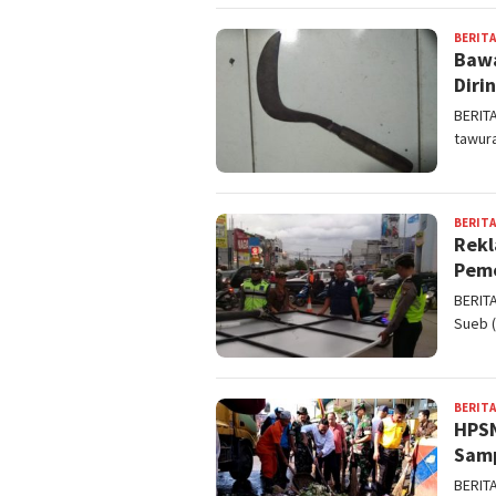
BERITA
Bawa
Diri
BERIT
tawura
BERITA
Rekl
Pemo
BERIT
Sueb (
BERITA
HPSN
Samp
BERIT