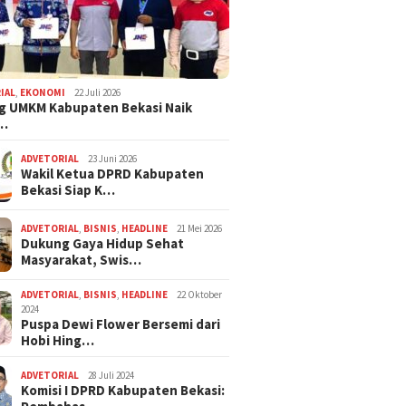
IAL
,
EKONOMI
22 Juli 2026
g UMKM Kabupaten Bekasi Naik
,…
ADVETORIAL
23 Juni 2026
Wakil Ketua DPRD Kabupaten
Bekasi Siap K…
ADVETORIAL
,
BISNIS
,
HEADLINE
21 Mei 2026
Dukung Gaya Hidup Sehat
Masyarakat, Swis…
ADVETORIAL
,
BISNIS
,
HEADLINE
22 Oktober
2024
Puspa Dewi Flower Bersemi dari
Hobi Hing…
ADVETORIAL
28 Juli 2024
Komisi I DPRD Kabupaten Bekasi: