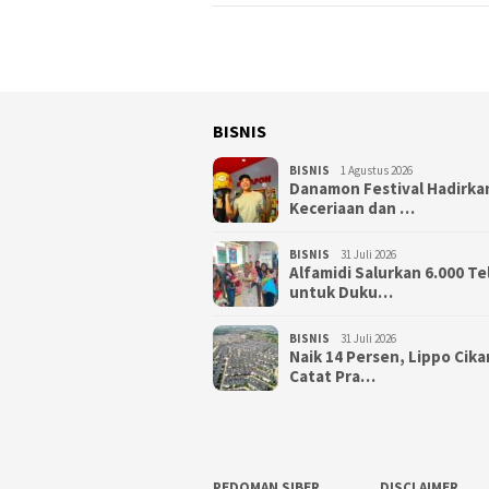
BISNIS
BISNIS
1 Agustus 2026
Danamon Festival Hadirka
Keceriaan dan …
BISNIS
31 Juli 2026
Alfamidi Salurkan 6.000 Te
untuk Duku…
BISNIS
31 Juli 2026
Naik 14 Persen, Lippo Cik
Catat Pra…
PEDOMAN SIBER
DISCLAIMER