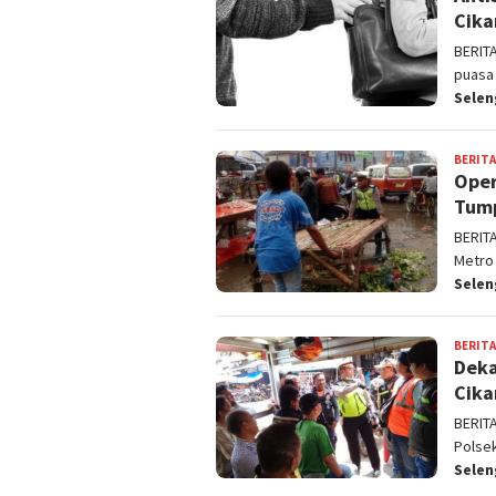
Cika
BERIT
puasa
Sele
BERITA
Oper
Tump
BERIT
Metro
Sele
BERITA
Deka
Cika
BERIT
Polse
Sele