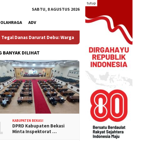
tutup
SABTU, 8 AGUSTUS 2026
OLAHRAGA
ADV
Darurat Debu: Warga Hegarmukti Protes Ceceran Material dari Tr
G BANYAK DILIHAT
1
KABUPATEN BEKASI
DPRD Kabupaten Bekasi
Minta Inspektorat …