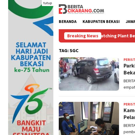
Loncat
tutup
ke
konten
BERANDA
KABUPATEN BEKASI
JAW
h
Bikin Polusi Debu, Lima Batching Plant Bertahun-tahun
Breaking News
TAG:
SGC
PERIS
Park
Beka
BERIT
empat 
PERIS
Kame
Pela
BERIT
pember