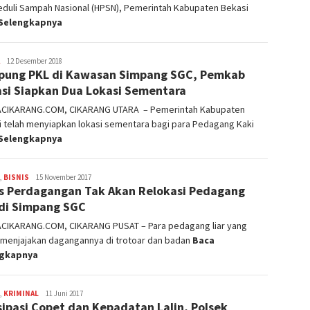
eduli Sampah Nasional (HPSN), Pemerintah Kabupaten Bekasi
Selengkapnya
admin
12 Desember 2018
ung PKL di Kawasan Simpang SGC, Pemkab
si Siapkan Dua Lokasi Sementara
ACIKARANG.COM, CIKARANG UTARA – Pemerintah Kabupaten
 telah menyiapkan lokasi sementara bagi para Pedagang Kaki
Selengkapnya
,
BISNIS
admin
15 November 2017
s Perdagangan Tak Akan Relokasi Pedagang
 di Simpang SGC
ACIKARANG.COM, CIKARANG PUSAT – Para pedagang liar yang
 menjajakan dagangannya di trotoar dan badan
Baca
ngkapnya
,
KRIMINAL
admin
11 Juni 2017
sipasi Copet dan Kepadatan Lalin, Polsek