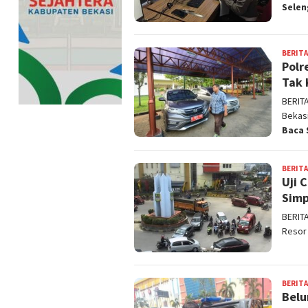
Sele
BERITA
Polr
Tak 
BERIT
Bekasi
Baca 
BERITA
Uji 
Sim
BERIT
Resor
BERITA
Belu