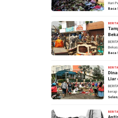
Hari P
Baca 
BERITA
Tamp
Beka
BERIT
Bekasi
Baca 
BERITA
Dina
Liar
BERIT
kerap
Sele
BERITA
Anti