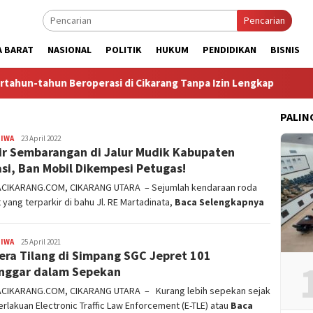
Pencarian
A BARAT
NASIONAL
POLITIK
HUKUM
PENDIDIKAN
BISNIS
 Beroperasi di Cikarang Tanpa Izin Lengkap
Tegal Danas 
PALIN
TIWA
admin
23 April 2022
ir Sembarangan di Jalur Mudik Kabupaten
si, Ban Mobil Dikempesi Petugas!
ACIKARANG.COM, CIKARANG UTARA – Sejumlah kendaraan roda
yang terparkir di bahu Jl. RE Martadinata,
Baca Selengkapnya
TIWA
admin
25 April 2021
ra Tilang di Simpang SGC Jepret 101
nggar dalam Sepekan
ACIKARANG.COM, CIKARANG UTARA – Kurang lebih sepekan sejak
lakuan Electronic Traffic Law Enforcement (E-TLE) atau
Baca