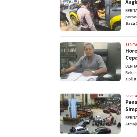
Angk
BERIT
person
Baca 
BERITA
Hore
Cepa
BERIT
Bekas
sipil
B
BERITA
Pena
Simp
BERIT
Atmaja