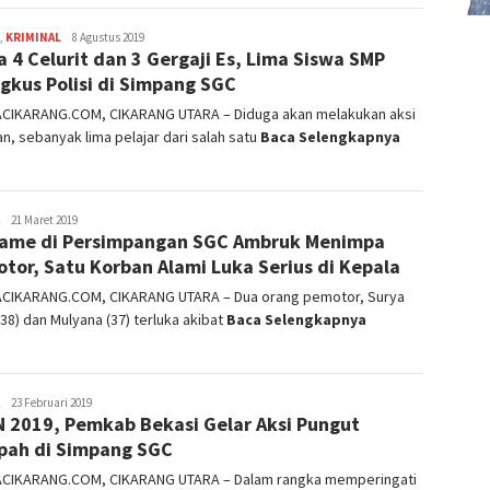
,
KRIMINAL
admin
8 Agustus 2019
 4 Celurit dan 3 Gergaji Es, Lima Siswa SMP
ngkus Polisi di Simpang SGC
ACIKARANG.COM, CIKARANG UTARA – Diduga akan melakukan aksi
n, sebanyak lima pelajar dari salah satu
Baca Selengkapnya
admin
21 Maret 2019
ame di Persimpangan SGC Ambruk Menimpa
tor, Satu Korban Alami Luka Serius di Kepala
ACIKARANG.COM, CIKARANG UTARA – Dua orang pemotor, Surya
38) dan Mulyana (37) terluka akibat
Baca Selengkapnya
admin
23 Februari 2019
 2019, Pemkab Bekasi Gelar Aksi Pungut
ah di Simpang SGC
ACIKARANG.COM, CIKARANG UTARA – Dalam rangka memperingati