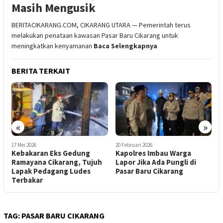
Masih Mengusik
BERITACIKARANG.COM, CIKARANG UTARA — Pemerintah terus
melakukan penataan kawasan Pasar Baru Cikarang untuk
meningkatkan kenyamanan
Baca Selengkapnya
BERITA TERKAIT
«
»
20 Februari 2026
18 Februari 2026
4
Kapolres Imbau Warga
Pasca Relokasi, Pasar Baru
P
Lapor Jika Ada Pungli di
Cikarang Bakal ‘Dibedakin’
P
Pasar Baru Cikarang
P
T
TAG:
PASAR BARU CIKARANG