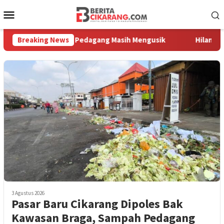
Loncat
Menu
ke
Mobile
konten
raga, Sampah Pedagang Masih Mengusik
Breaking News
Hilang 5 Bulan, 
3 Agustus 2026
Pasar Baru Cikarang Dipoles Bak
Kawasan Braga, Sampah Pedagang