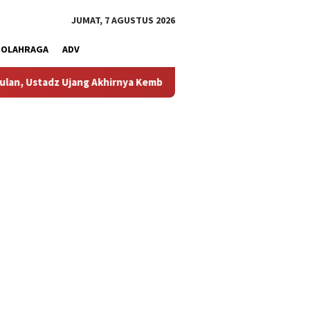
JUMAT, 7 AGUSTUS 2026
OLAHRAGA
ADV
ng Akhirnya Kembali Melihat Motor Kesayangannya
Kemarau