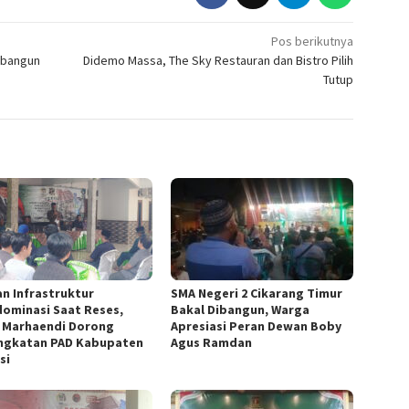
Pos berikutnya
ibangun
Didemo Massa, The Sky Restauran dan Bistro Pilih
Tutup
an Infrastruktur
SMA Negeri 2 Cikarang Timur
ominasi Saat Reses,
Bakal Dibangun, Warga
f Marhaendi Dorong
Apresiasi Peran Dewan Boby
ngkatan PAD Kabupaten
Agus Ramdan
si