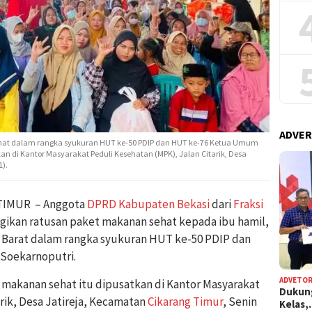
ADVER
hat dalam rangka syukuran HUT ke-50 PDIP dan HUT ke-76 Ketua Umum
n di Kantor Masyarakat Peduli Kesehatan (MPK), Jalan Citarik, Desa
1).
TIMUR – Anggota
DPRD Kabupaten Bekasi
dari
Fraksi
kan ratusan paket makanan sehat kepada ibu hamil,
wa Barat dalam rangka syukuran HUT ke-50 PDIP dan
Soekarnoputri.
ADVETOR
makanan sehat itu dipusatkan di Kantor Masyarakat
Dukun
rik, Desa Jatireja, Kecamatan
Cikarang Timur
, Senin
Kelas