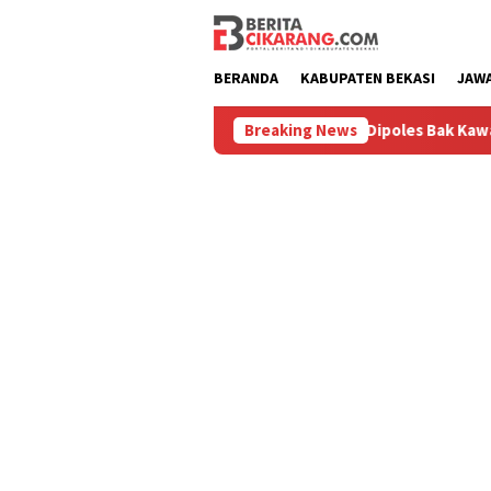
Loncat
ke
konten
BERANDA
KABUPATEN BEKASI
JAW
ru
Pasar Baru Cikarang Dipoles Bak Kawasan Braga, Sam
Breaking News