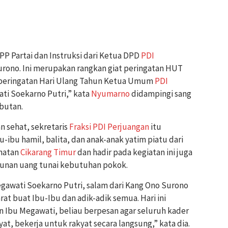
 DPP Partai dan Instruksi dari Ketua DPD
PDI
rono. Ini merupakan rangkan giat peringatan HUT
 peringatan Hari Ulang Tahun Ketua Umum
PDI
ati Soekarno Putri,” kata
Nyumarno
didampingi sang
mbutan.
 sehat, sekretaris
Fraksi PDI Perjuangan
itu
-ibu hamil, balita, dan anak-anak yatim piatu dari
amatan
Cikarang Timur
dan hadir pada kegiatan ini juga
tunan uang tunai kebutuhan pokok.
gawati Soekarno Putri, salam dari Kang Ono Surono
at buat Ibu-Ibu dan adik-adik semua. Hari ini
n Ibu Megawati, beliau berpesan agar seluruh kader
at, bekerja untuk rakyat secara langsung,” kata dia.