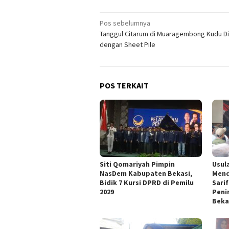
Navigasi
Pos sebelumnya
Tanggul Citarum di Muaragembong Kudu D
pos
dengan Sheet Pile
POS TERKAIT
Siti Qomariyah Pimpin
Usul
NasDem Kabupaten Bekasi,
Mend
Bidik 7 Kursi DPRD di Pemilu
Sari
2029
Peni
Beka