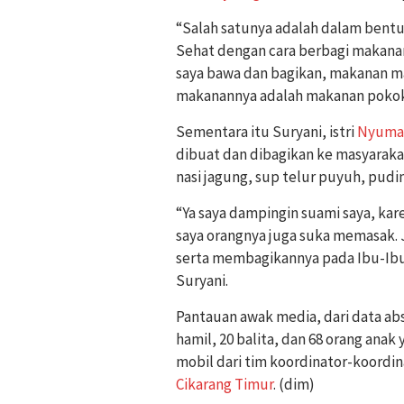
“Salah satunya adalah dalam bentuk
Sehat dengan cara berbagi makanan
saya bawa dan bagikan, makanan ma
makanannya adalah makanan pokok 
Sementara itu Suryani, istri
Nyuma
dibuat dan dibagikan ke masyarakat
nasi jagung, sup telur puyuh, pud
“Ya saya dampingin suami saya, ka
saya orangnya juga suka memasak. J
serta membagikannya pada Ibu-Ibu Ha
Suryani.
Pantauan awak media, dari data abs
hamil, 20 balita, dan 68 orang an
mobil dari tim koordinator-koordi
Cikarang Timur
. (dim)