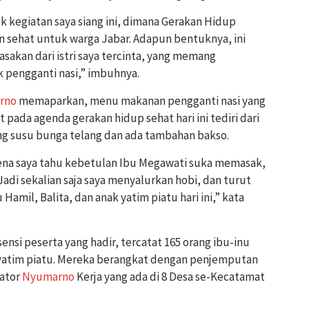
 kegiatan saya siang ini, dimana Gerakan Hidup
 sehat untuk warga Jabar. Adapun bentuknya, ini
sakan dari istri saya tercinta, yang memang
pengganti nasi,” imbuhnya.
rno
memaparkan, menu makanan pengganti nasi yang
 pada agenda gerakan hidup sehat hari ini tediri dari
ing susu bunga telang dan ada tambahan bakso.
rena saya tahu kebetulan Ibu Megawati suka memasak,
adi sekalian saja saya menyalurkan hobi, dan turut
mil, Balita, dan anak yatim piatu hari ini,” kata
ensi peserta yang hadir, tercatat 165 orang ibu-inu
ak yatim piatu. Mereka berangkat dengan penjemputan
nator
Nyumarno
Kerja yang ada di 8 Desa se-Kecatamat