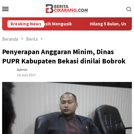
Loncat
Menu
ke
Mobile
konten
Pedagang Masih Mengusik
Breaking News
Hilang 5 Bulan, Ustadz Ujang 
Beranda
Berita
Penyerapan Anggaran Minim, Dinas
PUPR Kabupaten Bekasi dinilai Bobrok
Admin
14 Juni 2017