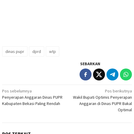
dinas pupr
dprd
wtp
SEBARKAN
Navigasi
Pos sebelumnya
Pos berikutnya
Penyerapan Anggaran Dinas PUPR
Wakil Bupati Optimis Penyerapan
pos
Kabupaten Bekasi Paling Rendah
Anggaran di Dinas PUPR Bakal
Optimal
POS TERKAIT