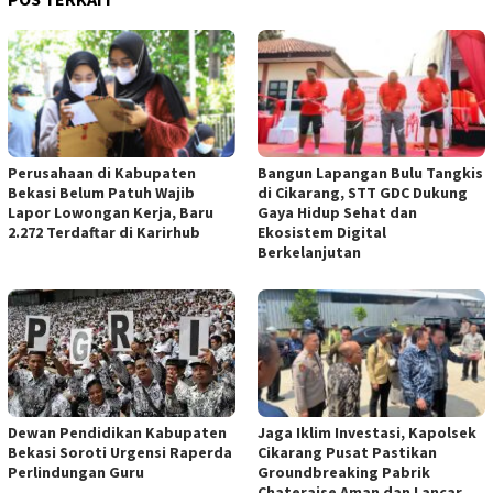
Perusahaan di Kabupaten
Bangun Lapangan Bulu Tangkis
Bekasi Belum Patuh Wajib
di Cikarang, STT GDC Dukung
Lapor Lowongan Kerja, Baru
Gaya Hidup Sehat dan
2.272 Terdaftar di Karirhub
Ekosistem Digital
Berkelanjutan
Jaga Iklim Investasi, Kapolsek
Dewan Pendidikan Kabupaten
Cikarang Pusat Pastikan
Bekasi Soroti Urgensi Raperda
Groundbreaking Pabrik
Perlindungan Guru
Chateraise Aman dan Lancar