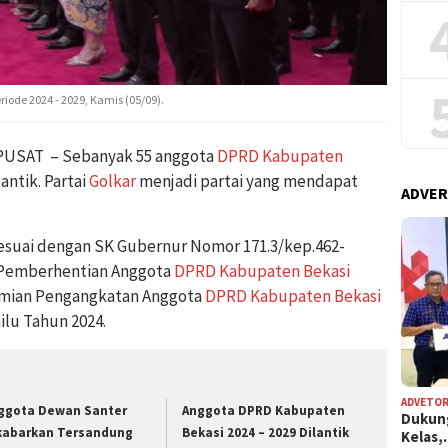
iode 2024 - 2029, Kamis (05/09).
USAT – Sebanyak 55 anggota
DPRD Kabupaten
antik. Partai
Golkar
menjadi partai yang mendapat
ADVER
esuai dengan SK Gubernur Nomor 171.3/kep.462-
 Pemberhentian Anggota
DPRD Kabupaten Bekasi
esmian Pengangkatan Anggota
DPRD Kabupaten Bekasi
ilu Tahun 2024.
ADVETOR
ggota Dewan Santer
Anggota DPRD Kabupaten
Dukun
kabarkan Tersandung
Bekasi 2024 – 2029 Dilantik
Kelas