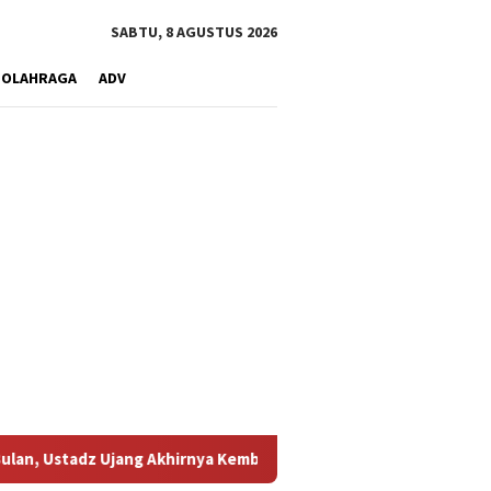
SABTU, 8 AGUSTUS 2026
OLAHRAGA
ADV
jang Akhirnya Kembali Melihat Motor Kesayangannya
Kemar