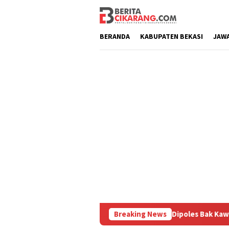
Loncat
ke
konten
BERANDA
KABUPATEN BEKASI
JAW
uru
Pasar Baru Cikarang Dipoles Bak Kawasan Braga, Sa
Breaking News