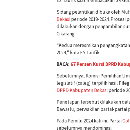
E.Y Taufik saat membacakan SK Gub
Sidang pelantikan dibuka oleh M
Bekasi
periode 2019-2024. Prosesi 
dilakukan dengan pengambilan sum
Cikarang.
“Kedua meresmikan pengangkatan
2029,” kata E.Y Taufik.
BACA:
67 Persen Kursi DPRD Kabu
Sebelumnya, Komisi Pemilihan Um
legislatif (caleg) terpilih hasil Pi
DPRD Kabupaten Bekasi
periode 20
Penetapan tersebut dilakukan dalam
Bawaslu, perwakilan partai-partai p
Pada Pemilu 2024 kali ini, Partai
Gol
sebelumnya mendominasi.