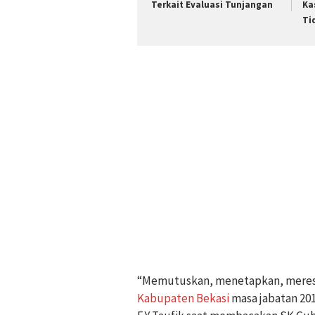
Terkait Evaluasi Tunjangan
Ka
Ti
“Memutuskan, menetapkan, meres
Kabupaten Bekasi
masa jabatan 201