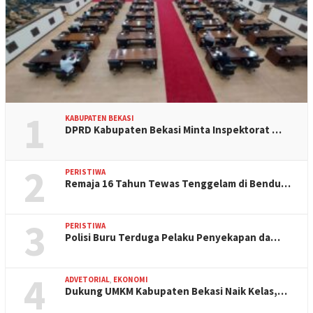
1
KABUPATEN BEKASI
DPRD Kabupaten Bekasi Minta Inspektorat …
2
PERISTIWA
Remaja 16 Tahun Tewas Tenggelam di Bendu…
3
PERISTIWA
Polisi Buru Terduga Pelaku Penyekapan da…
4
ADVETORIAL
,
EKONOMI
Dukung UMKM Kabupaten Bekasi Naik Kelas,…