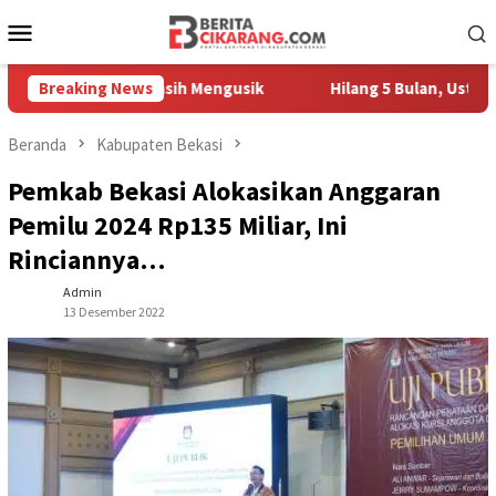
Loncat
Menu
ke
Mobile
konten
Pedagang Masih Mengusik
Breaking News
Hilang 5 Bulan, Ustadz Ujang A
Beranda
Kabupaten Bekasi
Pemkab Bekasi Alokasikan Anggaran
Pemilu 2024 Rp135 Miliar, Ini
Rinciannya…
Admin
13 Desember 2022