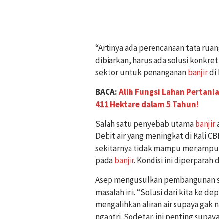
“Artinya ada perencanaan tata ruang 
dibiarkan, harus ada solusi konkret
sektor untuk penanganan
banjir
di 
BACA:
Alih Fungsi Lahan Pertania
411 Hektare dalam 5 Tahun!
Salah satu penyebab utama
banjir
a
Debit air yang meningkat di Kali C
sekitarnya tidak mampu menampung 
pada
banjir
. Kondisi ini diperparah
Asep mengusulkan pembangunan sod
masalah ini. “Solusi dari kita ke
mengalihkan aliran air supaya gak 
ngantri. Sodetan ini penting supaya