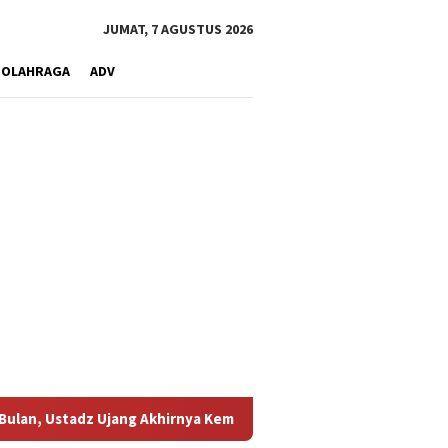
JUMAT, 7 AGUSTUS 2026
OLAHRAGA
ADV
Ujang Akhirnya Kembali Melihat Motor Kesayangannya
Kema