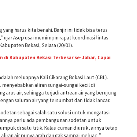
yang harus kita benahi. Banjir ini tidak bisa terus
,” ujar Asep usai memimpin rapat koordinasi lintas
Kabupaten Bekasi, Selasa (20/01).
n di Kabupaten Bekasi Terbesar se-Jabar, Capai
dalah meluapnya Kali Cikarang Bekasi Laut (CBL).
BL menyebabkan aliran sungai-sungai kecil di
arus air, sehingga terjadi antrean air yang berujung
 dengan saluran air yang tersumbat dan tidak lancar.
etan sebagai salah satu solusi untuk mengatasi
 depannya perlu ada pembangunan sodetan untuk
numpuk di satu titik. Kalau cuman diuruk, airnya tetap
 aliran air punya arah dan gak sampai meluap,”