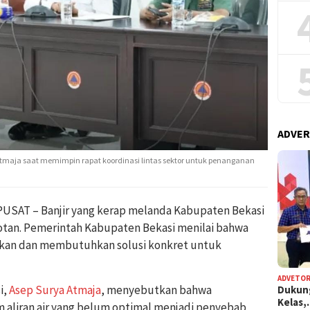
ADVER
 Atmaja saat memimpin rapat koordinasi lintas sektor untuk penanganan
SAT – Banjir yang kerap melanda Kabupaten Bekasi
otan. Pemerintah Kabupaten Bekasi menilai bahwa
biarkan dan membutuhkan solusi konkret untuk
ADVETOR
i,
Asep Surya Atmaja
, menyebutkan bahwa
Dukun
Kelas
m aliran air yang belum optimal menjadi penyebab