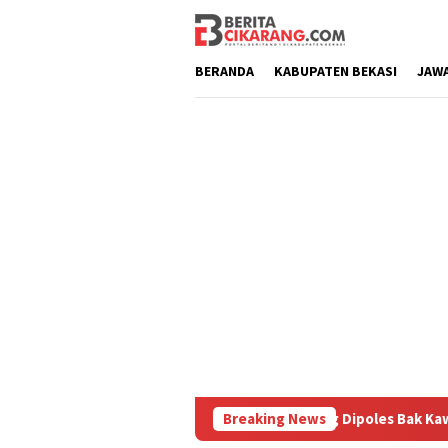
Loncat
ke
konten
BERANDA
KABUPATEN BEKASI
JAW
iburu
Pasar Baru Cikarang Dipoles Bak Kawasan Braga, S
Breaking News