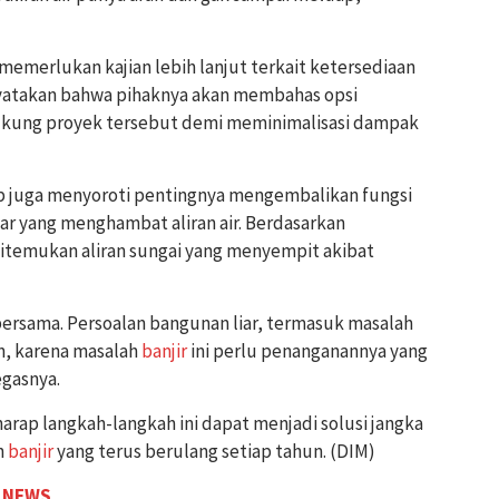
merlukan kajian lebih lanjut terkait ketersediaan
nyatakan bahwa pihaknya akan membahas opsi
kung proyek tersebut demi meminimalisasi dampak
 juga menyoroti pentingnya mengembalikan fungsi
ar yang menghambat aliran air. Berdasarkan
itemukan aliran sungai yang menyempit akibat
bersama. Persoalan bangunan liar, termasuk masalah
n, karena masalah
banjir
ini perlu penanganannya yang
egasnya.
rap langkah-langkah ini dapat menjadi solusi jangka
n
banjir
yang terus berulang setiap tahun. (DIM)
 NEWS