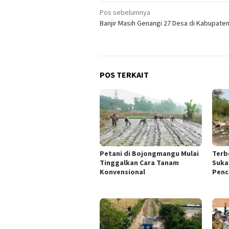
Navigasi
Pos sebelumnya
Banjir Masih Genangi 27 Desa di Kabupate
pos
POS TERKAIT
Petani di Bojongmangu Mulai
Terb
Tinggalkan Cara Tanam
Suka
Konvensional
Penc