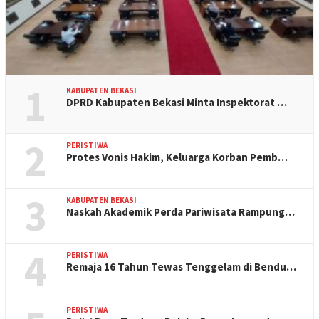
1
KABUPATEN BEKASI
DPRD Kabupaten Bekasi Minta Inspektorat …
2
PERISTIWA
Protes Vonis Hakim, Keluarga Korban Pemb…
3
KABUPATEN BEKASI
Naskah Akademik Perda Pariwisata Rampung…
4
PERISTIWA
Remaja 16 Tahun Tewas Tenggelam di Bendu…
PERISTIWA