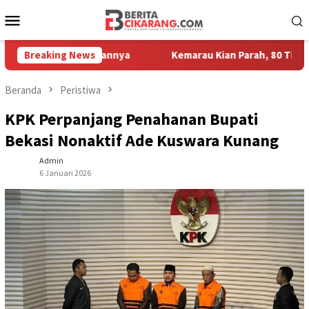
Loncat
Menu
ke
Mobile
konten
or Kesayangannya
Breaking News
Kemarau Kian Parah, 80 Titik di Kabupate
Beranda
Peristiwa
KPK Perpanjang Penahanan Bupati
Bekasi Nonaktif Ade Kuswara Kunang
Admin
6 Januari 2026