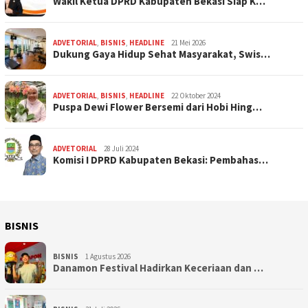
Wakil Ketua DPRD Kabupaten Bekasi Siap K…
ADVETORIAL
,
BISNIS
,
HEADLINE
21 Mei 2026
Dukung Gaya Hidup Sehat Masyarakat, Swis…
ADVETORIAL
,
BISNIS
,
HEADLINE
22 Oktober 2024
Puspa Dewi Flower Bersemi dari Hobi Hing…
ADVETORIAL
28 Juli 2024
Komisi I DPRD Kabupaten Bekasi: Pembahas…
BISNIS
BISNIS
1 Agustus 2026
Danamon Festival Hadirkan Keceriaan dan …