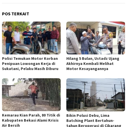
POS TERKAIT
Polisi Temukan Motor Korban
Hilang 5 Bulan, Ustadz Ujang
Penipuan Lowongan Kerja di
Akhirnya Kembali Melihat
Sukatani, Pelaku Masih Diburu
Motor Kesayangannya
Kemarau Kian Parah, 80 Titik di
Bikin Polusi Debu, Lima
Kabupaten Bekasi Alami Krisis
Batching Plant Bertahun-
Air Bersih
tahun Beroperasi di Cikarang