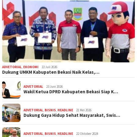
ADVETORIAL
,
EKONOMI
22 Juli 2026
Dukung UMKM Kabupaten Bekasi Naik Kelas,…
ADVETORIAL
23 Juni 2026
Wakil Ketua DPRD Kabupaten Bekasi Siap K…
ADVETORIAL
,
BISNIS
,
HEADLINE
21 Mei 2026
Dukung Gaya Hidup Sehat Masyarakat, Swis…
ADVETORIAL
,
BISNIS
,
HEADLINE
22 Oktober 2024