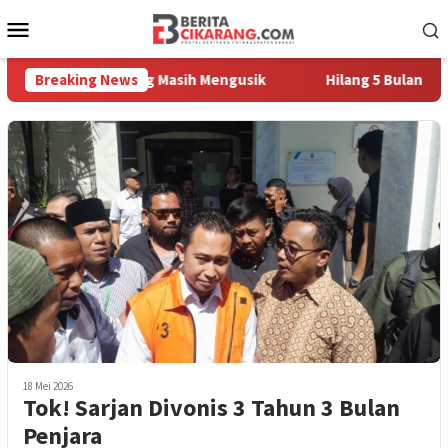
Loncat
Menu
ke
Mobile
konten
mpah Pedagang Masih Mengusik
Breaking News
Hilang 5 Bulan, Ustadz Uj
18 Mei 2026
Tok! Sarjan Divonis 3 Tahun 3 Bulan
Penjara