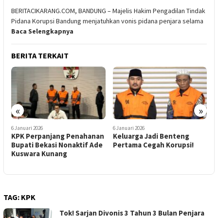
BERITACIKARANG.COM, BANDUNG – Majelis Hakim Pengadilan Tindak
Pidana Korupsi Bandung menjatuhkan vonis pidana penjara selama
Baca Selengkapnya
BERITA TERKAIT
«
»
6 Januari 2026
25 Desember 2025
2
n
Keluarga Jadi Benteng
Geledah Rumah Sarjan, KPK
K
e
Pertama Cegah Korupsi!
Sita Dokumen dan Flashdisk
L
Terkait Dugaan Ijon Proyek
B
Rp9,5M
TAG:
KPK
Tok! Sarjan Divonis 3 Tahun 3 Bulan Penjara