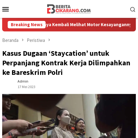
Loncat
Menu
ke
Mobile
konten
Ujang Akhirnya Kembali Melihat Motor Kesayangannya
Breaking News
Kema
Beranda
Peristiwa
Kasus Dugaan ‘Staycation’ untuk
Perpanjang Kontrak Kerja Dilimpahkan
ke Bareskrim Polri
Admin
17 Mei 2023