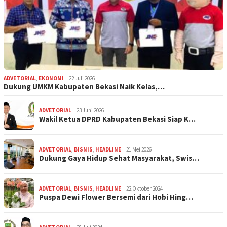
ADVETORIAL
,
EKONOMI
22 Juli 2026
Dukung UMKM Kabupaten Bekasi Naik Kelas,…
ADVETORIAL
23 Juni 2026
Wakil Ketua DPRD Kabupaten Bekasi Siap K…
ADVETORIAL
,
BISNIS
,
HEADLINE
21 Mei 2026
Dukung Gaya Hidup Sehat Masyarakat, Swis…
ADVETORIAL
,
BISNIS
,
HEADLINE
22 Oktober 2024
Puspa Dewi Flower Bersemi dari Hobi Hing…