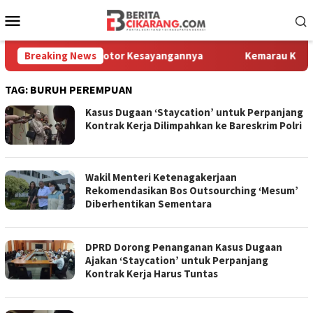
Loncat
Menu
ke
Mobile
konten
Kembali Melihat Motor Kesayangannya
Breaking News
Kemarau Kian Parah,
TAG:
BURUH PEREMPUAN
Kasus Dugaan ‘Staycation’ untuk Perpanjang
Kontrak Kerja Dilimpahkan ke Bareskrim Polri
Wakil Menteri Ketenagakerjaan
Rekomendasikan Bos Outsourching ‘Mesum’
Diberhentikan Sementara
DPRD Dorong Penanganan Kasus Dugaan
Ajakan ‘Staycation’ untuk Perpanjang
Kontrak Kerja Harus Tuntas