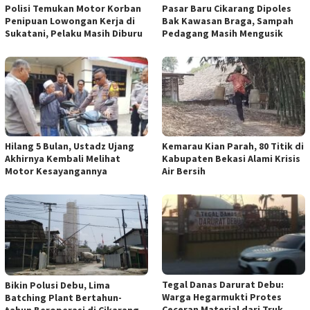
Polisi Temukan Motor Korban
Pasar Baru Cikarang Dipoles
Penipuan Lowongan Kerja di
Bak Kawasan Braga, Sampah
Sukatani, Pelaku Masih Diburu
Pedagang Masih Mengusik
Hilang 5 Bulan, Ustadz Ujang
Kemarau Kian Parah, 80 Titik di
Akhirnya Kembali Melihat
Kabupaten Bekasi Alami Krisis
Motor Kesayangannya
Air Bersih
Tegal Danas Darurat Debu:
Bikin Polusi Debu, Lima
Warga Hegarmukti Protes
Batching Plant Bertahun-
Ceceran Material dari Truk