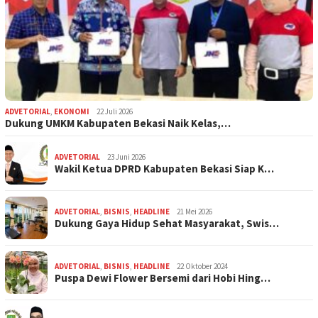
ADVETORIAL
,
EKONOMI
22 Juli 2026
Dukung UMKM Kabupaten Bekasi Naik Kelas,…
ADVETORIAL
23 Juni 2026
Wakil Ketua DPRD Kabupaten Bekasi Siap K…
ADVETORIAL
,
BISNIS
,
HEADLINE
21 Mei 2026
Dukung Gaya Hidup Sehat Masyarakat, Swis…
ADVETORIAL
,
BISNIS
,
HEADLINE
22 Oktober 2024
Puspa Dewi Flower Bersemi dari Hobi Hing…