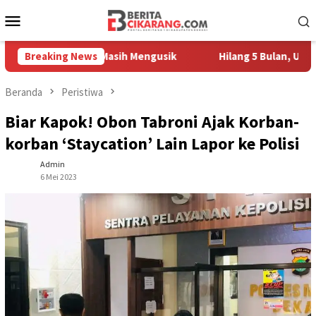
Loncat
Menu
ke
Mobile
konten
 Pedagang Masih Mengusik
Breaking News
Hilang 5 Bulan, Ustadz Ujang 
Beranda
Peristiwa
Biar Kapok! Obon Tabroni Ajak Korban-
korban ‘Staycation’ Lain Lapor ke Polisi
Admin
6 Mei 2023