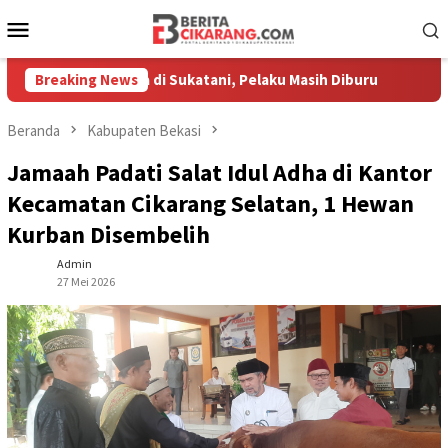
Loncat
Menu
ke
Mobile
konten
an Kerja di Sukatani, Pelaku Masih Diburu
Breaking News
Pasar Baru C
Beranda
Kabupaten Bekasi
Jamaah Padati Salat Idul Adha di Kantor
Kecamatan Cikarang Selatan, 1 Hewan
Kurban Disembelih
Admin
27 Mei 2026