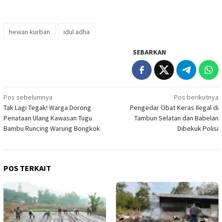
hewan kurban
idul adha
SEBARKAN
Navigasi
Pos sebelumnya
Pos berikutnya
Tak Lagi Tegak! Warga Dorong
Pengedar Obat Keras Ilegal di
pos
Penataan Ulang Kawasan Tugu
Tambun Selatan dan Babelan
Bambu Runcing Warung Bongkok
Dibekuk Polisi
POS TERKAIT