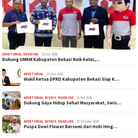
ADVETORIAL
,
EKONOMI
22 Juli 2026
Dukung UMKM Kabupaten Bekasi Naik Kelas,…
ADVETORIAL
23 Juni 2026
Wakil Ketua DPRD Kabupaten Bekasi Siap K…
ADVETORIAL
,
BISNIS
,
HEADLINE
21 Mei 2026
Dukung Gaya Hidup Sehat Masyarakat, Swis…
ADVETORIAL
,
BISNIS
,
HEADLINE
22 Oktober 2024
Puspa Dewi Flower Bersemi dari Hobi Hing…