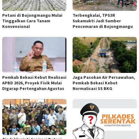
Petani di Bojongmangu Mulai
Terbengkalai, TPS3R
Tinggalkan Cara Tanam
Sukamukti Jadi Sumber
Konvensional
Pencemaran di Bojongmangu
Pemkab Bekasi Kebut Realisasi
Jaga Pasokan Air Persawahan,
APBD 2026, Proyek Fisik Mulai
Pemkab Bekasi Kebut
Digarap Pertengahan Agustus
Normalisasi SS BKG