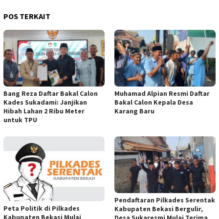
POS TERKAIT
Bang Reza Daftar Bakal Calon
Muhamad Alpian Resmi Daftar
Kades Sukadami: Janjikan
Bakal Calon Kepala Desa
Hibah Lahan 2 Ribu Meter
Karang Baru
untuk TPU
Pendaftaran Pilkades Serentak
Peta Politik di Pilkades
Kabupaten Bekasi Bergulir,
Kabupaten Bekasi Mulai
Desa Sukaresmi Mulai Terima