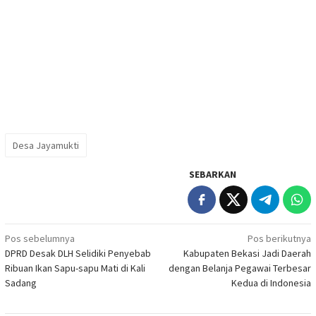
Desa Jayamukti
SEBARKAN
Navigasi
Pos sebelumnya
Pos berikutnya
DPRD Desak DLH Selidiki Penyebab
Kabupaten Bekasi Jadi Daerah
pos
Ribuan Ikan Sapu-sapu Mati di Kali
dengan Belanja Pegawai Terbesar
Sadang
Kedua di Indonesia