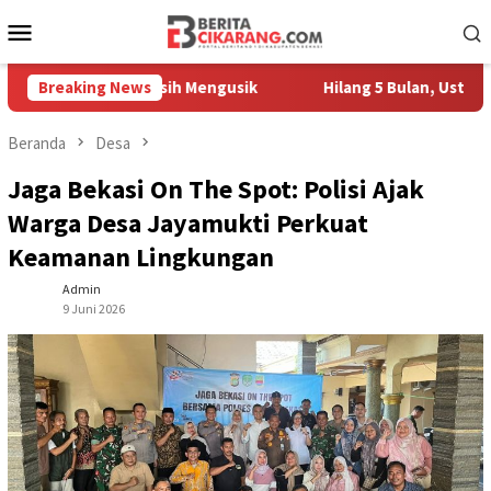
Loncat
Menu
ke
Mobile
konten
edagang Masih Mengusik
Breaking News
Hilang 5 Bulan, Ustadz Ujang Ak
Beranda
Desa
Jaga Bekasi On The Spot: Polisi Ajak
Warga Desa Jayamukti Perkuat
Keamanan Lingkungan
Admin
9 Juni 2026