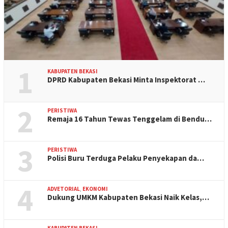
1
KABUPATEN BEKASI
DPRD Kabupaten Bekasi Minta Inspektorat …
2
PERISTIWA
Remaja 16 Tahun Tewas Tenggelam di Bendu…
3
PERISTIWA
Polisi Buru Terduga Pelaku Penyekapan da…
4
ADVETORIAL
,
EKONOMI
Dukung UMKM Kabupaten Bekasi Naik Kelas,…
KABUPATEN BEKASI