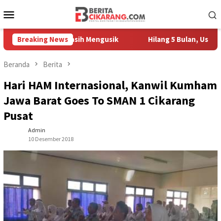
Loncat
Menu
ke
Mobile
konten
 Pedagang Masih Mengusik
Breaking News
Hilang 5 Bulan, Ustadz Ujang 
Beranda
Berita
Hari HAM Internasional, Kanwil Kumham
Jawa Barat Goes To SMAN 1 Cikarang
Pusat
Admin
10 Desember 2018