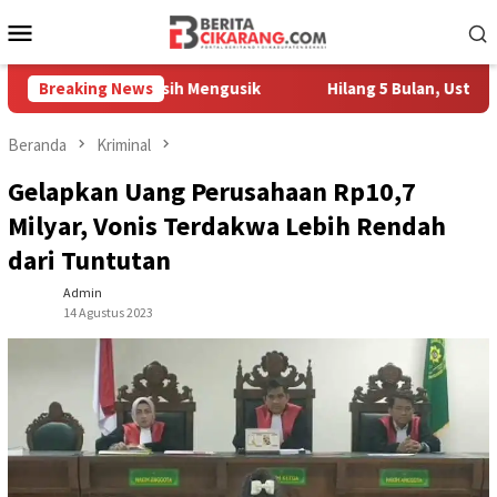
Loncat
Menu
ke
Mobile
konten
edagang Masih Mengusik
Breaking News
Hilang 5 Bulan, Ustadz Ujang Ak
Beranda
Kriminal
Gelapkan Uang Perusahaan Rp10,7
Milyar, Vonis Terdakwa Lebih Rendah
dari Tuntutan
Admin
14 Agustus 2023