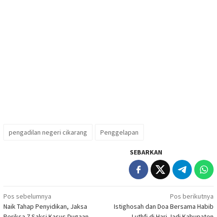
pengadilan negeri cikarang
Penggelapan
SEBARKAN
Navigasi
Pos sebelumnya
Pos berikutnya
Naik Tahap Penyidikan, Jaksa
Istighosah dan Doa Bersama Habib
pos
Periksa 7 Saksi Kasus Dugaan
Luthfi di Hari Jadi Kabupaten