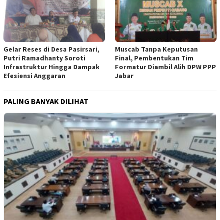
Gelar Reses di Desa Pasirsari,
Muscab Tanpa Keputusan
Putri Ramadhanty Soroti
Final, Pembentukan Tim
Infrastruktur Hingga Dampak
Formatur Diambil Alih DPW PPP
Efesiensi Anggaran
Jabar
PALING BANYAK DILIHAT