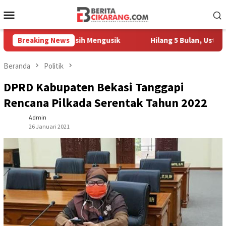
Loncat
Menu
ke
Mobile
konten
 Pedagang Masih Mengusik
Breaking News
Hilang 5 Bulan, Ustadz Ujang 
Beranda
Politik
DPRD Kabupaten Bekasi Tanggapi
Rencana Pilkada Serentak Tahun 2022
Admin
26 Januari 2021