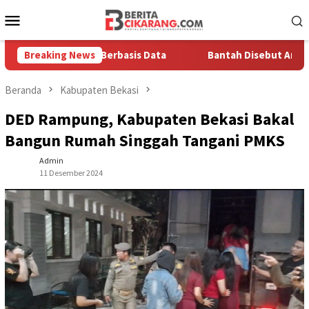
Loncat
Menu
ke
Mobile
konten
a Solusi Berbasis Data
Breaking News
Bantah Disebut Arogan, Kuasa Hu
Beranda
Kabupaten Bekasi
DED Rampung, Kabupaten Bekasi Bakal
Bangun Rumah Singgah Tangani PMKS
Admin
11 Desember 2024