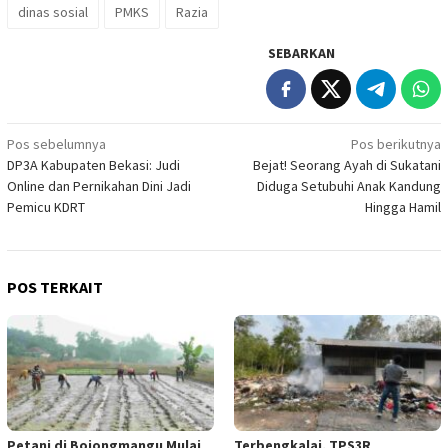
dinas sosial
PMKS
Razia
SEBARKAN
Navigasi
Pos sebelumnya
Pos berikutnya
DP3A Kabupaten Bekasi: Judi
Bejat! Seorang Ayah di Sukatani
pos
Online dan Pernikahan Dini Jadi
Diduga Setubuhi Anak Kandung
Pemicu KDRT
Hingga Hamil
POS TERKAIT
Petani di Bojongmangu Mulai
Terbengkalai, TPS3R