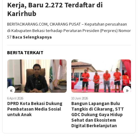
Kerja, Baru 2.272 Terdaftar di
Karirhub
BERITACIKARANG.COM, CIKARANG PUSAT – Kepatuhan perusahaan
di Kabupaten Bekasi terhadap Peraturan Presiden (Perpres) Nomor
57
Baca Selengkapnya
BERITA TERKAIT
«
»
6 April 2026
10 Juni 2026
2
DPRD Kota Bekasi Dukung
Bangun Lapangan Bulu
Pembatasan Media Sosial
Tangkis di Cikarang, STT
K
untuk Anak
GDC Dukung Gaya Hidup
U
n
Sehat dan Ekosistem
P
Digital Berkelanjutan