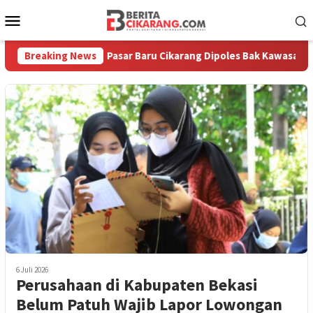
Loncat
Menu
ke
Mobile
konten
Diburu
Breaking News
Pasar Baru Cikarang Dipoles Bak Kawasan Braga, 
6 Juli 2026
Perusahaan di Kabupaten Bekasi
Belum Patuh Wajib Lapor Lowongan