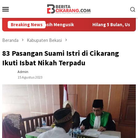
Loncat
Menu
ke
Mobile
konten
edagang Masih Mengusik
Breaking News
Hilang 5 Bulan, Ustadz Ujang Ak
Beranda
Kabupaten Bekasi
83 Pasangan Suami Istri di Cikarang
Ikuti Isbat Nikah Terpadu
Admin
15 Agustus 2023