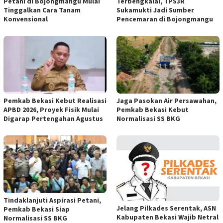
Petani di Bojongmangu Mulai
Terbengkalai, TPS3R
Tinggalkan Cara Tanam
Sukamukti Jadi Sumber
Konvensional
Pencemaran di Bojongmangu
Pemkab Bekasi Kebut Realisasi
Jaga Pasokan Air Persawahan,
APBD 2026, Proyek Fisik Mulai
Pemkab Bekasi Kebut
Digarap Pertengahan Agustus
Normalisasi SS BKG
Tindaklanjuti Aspirasi Petani,
Jelang Pilkades Serentak, ASN
Pemkab Bekasi Siap
Kabupaten Bekasi Wajib Netral
Normalisasi SS BKG