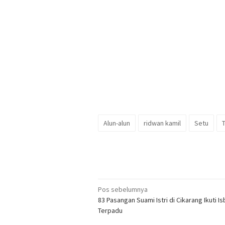
Alun-alun
ridwan kamil
Setu
Navigasi
Pos sebelumnya
83 Pasangan Suami Istri di Cikarang Ikuti Is
pos
Terpadu