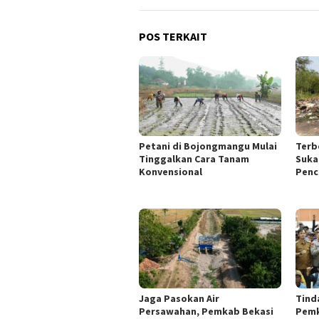
POS TERKAIT
Petani di Bojongmangu Mulai
Terb
Tinggalkan Cara Tanam
Suka
Konvensional
Penc
Jaga Pasokan Air
Tinda
Persawahan, Pemkab Bekasi
Pemk