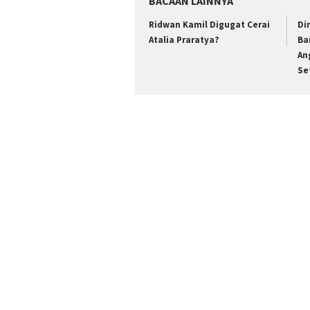
BACAAN LAINNYA
Ridwan Kamil Digugat Cerai
Di
Atalia Praratya?
Ba
An
Se