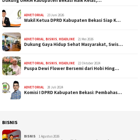
Dukung UMKM Kabupaten Bekasi Naik Kelas,…
ADVETORIAL
23 Juni 2026
Wakil Ketua DPRD Kabupaten Bekasi Siap K…
ADVETORIAL
,
BISNIS
,
HEADLINE
21 Mei 2026
Dukung Gaya Hidup Sehat Masyarakat, Swis…
ADVETORIAL
,
BISNIS
,
HEADLINE
22 Oktober 2024
Puspa Dewi Flower Bersemi dari Hobi Hing…
ADVETORIAL
28 Juli 2024
Komisi I DPRD Kabupaten Bekasi: Pembahas…
BISNIS
BISNIS
1 Agustus 2026