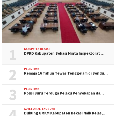
1
KABUPATEN BEKASI
DPRD Kabupaten Bekasi Minta Inspektorat …
2
PERISTIWA
Remaja 16 Tahun Tewas Tenggelam di Bendu…
3
PERISTIWA
Polisi Buru Terduga Pelaku Penyekapan da…
4
ADVETORIAL
,
EKONOMI
Dukung UMKM Kabupaten Bekasi Naik Kelas,…