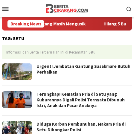
Loncat
Menu
ke
Mobile
konten
a, Sampah Pedagang Masih Mengusik
Breaking News
Hilang 5 Bulan, Usta
TAG:
SETU
Informasi dan Berita Terbaru Hari Ini di Kecamatan Setu
Urgent! Jembatan Gantung Sasakmare Butuh
Perbaikan
Terungkap! Kematian Pria di Setu yang
Kuburannya Digali Polisi Ternyata Dibunuh
Istri, Anak dan Pacar Anaknya
Diduga Korban Pembunuhan, Makam Pria di
Setu Dibongkar Polisi