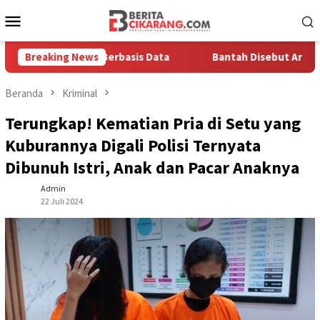
Loncat
Menu
ke
Mobile
konten
 Solusi Berbasis Data
Breaking News
Bantah Disebut Arogan, Kuasa Huk
Beranda
Kriminal
Terungkap! Kematian Pria di Setu yang
Kuburannya Digali Polisi Ternyata
Dibunuh Istri, Anak dan Pacar Anaknya
Admin
22 Juli 2024