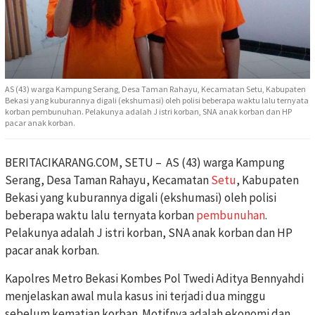
AS (43) warga Kampung Serang, Desa Taman Rahayu, Kecamatan Setu, Kabupaten
Bekasi yang kuburannya digali (ekshumasi) oleh polisi beberapa waktu lalu ternyata
korban pembunuhan. Pelakunya adalah J istri korban, SNA anak korban dan HP
pacar anak korban.
BERITACIKARANG.COM, SETU – AS (43) warga Kampung
Serang, Desa Taman Rahayu, Kecamatan
Setu
, Kabupaten
Bekasi yang kuburannya digali (ekshumasi) oleh polisi
beberapa waktu lalu ternyata korban
pembunuhan
.
Pelakunya adalah J istri korban, SNA anak korban dan HP
pacar anak korban.
Kapolres Metro Bekasi Kombes Pol Twedi Aditya Bennyahdi
menjelaskan awal mula kasus ini terjadi dua minggu
sebelum kematian korban. Motifnya adalah ekonomi dan