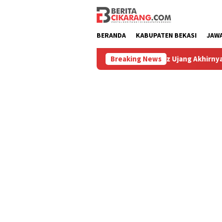
Loncat
ke
konten
BERANDA
KABUPATEN BEKASI
JAW
ru
Hilang 5 Bulan, Ustadz Ujang Akhirnya Kembali Meliha
Breaking News