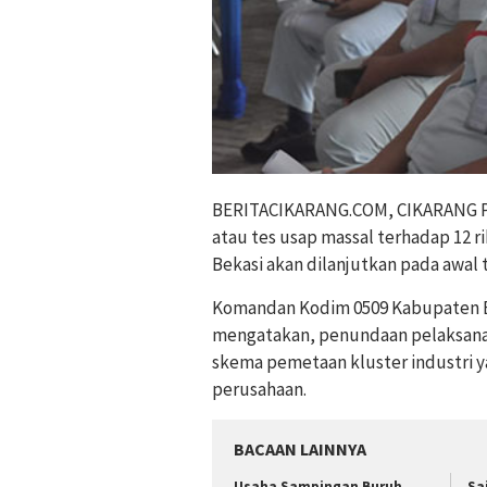
BERITACIKARANG.COM, CIKARANG P
atau tes usap massal terhadap 12 r
Bekasi akan dilanjutkan pada awal
Komandan Kodim 0509 Kabupaten Bek
mengatakan, penundaan pelaksana
skema pemetaan kluster industri ya
perusahaan.
BACAAN LAINNYA
Usaha Sampingan Buruh
Sa