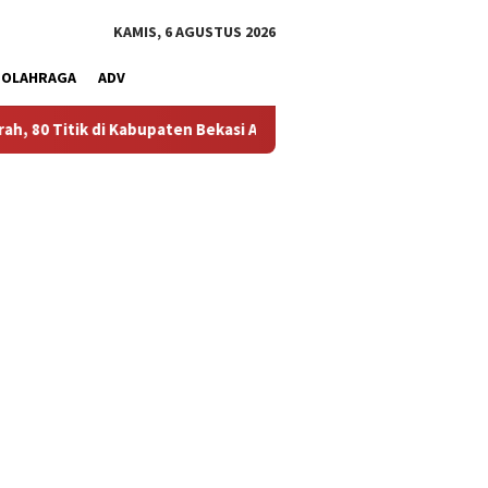
KAMIS, 6 AGUSTUS 2026
OLAHRAGA
ADV
bupaten Bekasi Alami Krisis Air Bersih
Bikin Polusi Debu, 