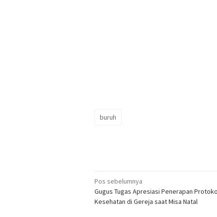
buruh
Navigasi
Pos sebelumnya
Gugus Tugas Apresiasi Penerapan Protoko
pos
Kesehatan di Gereja saat Misa Natal