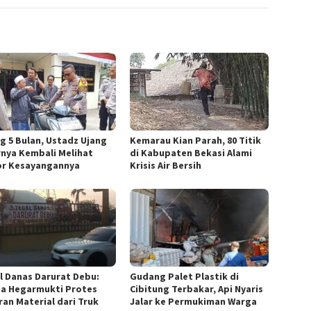
ng 5 Bulan, Ustadz Ujang
Kemarau Kian Parah, 80 Titik
rnya Kembali Melihat
di Kabupaten Bekasi Alami
r Kesayangannya
Krisis Air Bersih
l Danas Darurat Debu:
Gudang Palet Plastik di
a Hegarmukti Protes
Cibitung Terbakar, Api Nyaris
ran Material dari Truk
Jalar ke Permukiman Warga