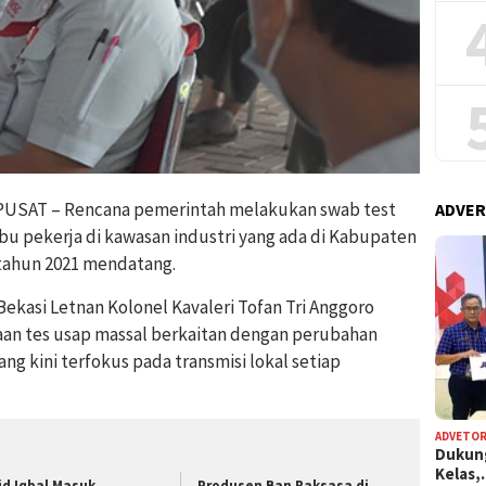
USAT – Rencana pemerintah melakukan swab test
ADVER
ibu pekerja di kawasan industri yang ada di Kabupaten
 tahun 2021 mendatang.
asi Letnan Kolonel Kavaleri Tofan Tri Anggoro
an tes usap massal berkaitan dengan perubahan
ng kini terfokus pada transmisi lokal setiap
ADVETOR
Dukun
Kelas
id Iqbal Masuk
Produsen Ban Raksasa di