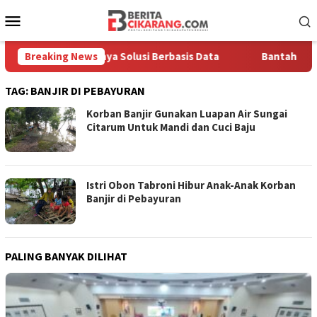
Loncat
Menu
ke
Mobile
konten
kankan Pentingnya Solusi Berbasis Data
Breaking News
Bantah Disebut 
TAG:
BANJIR DI PEBAYURAN
Korban Banjir Gunakan Luapan Air Sungai
Citarum Untuk Mandi dan Cuci Baju
Istri Obon Tabroni Hibur Anak-Anak Korban
Banjir di Pebayuran
PALING BANYAK DILIHAT