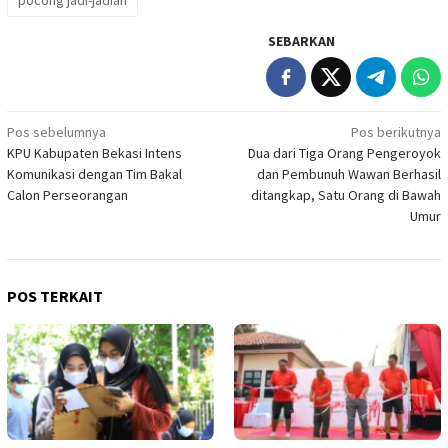
pocong jadi-jadian
SEBARKAN
Navigasi
Pos sebelumnya
Pos berikutnya
KPU Kabupaten Bekasi Intens
Dua dari Tiga Orang Pengeroyok
pos
Komunikasi dengan Tim Bakal
dan Pembunuh Wawan Berhasil
Calon Perseorangan
ditangkap, Satu Orang di Bawah
Umur
POS TERKAIT