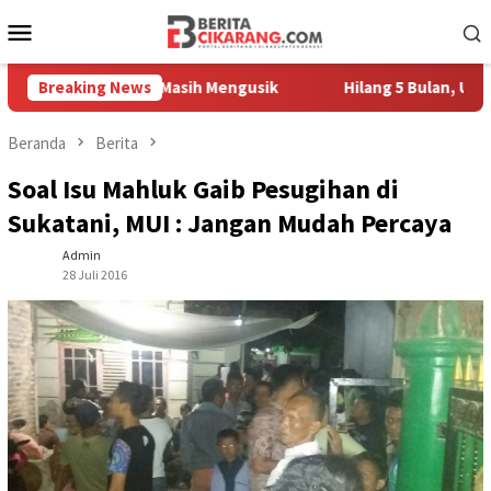
Loncat
Menu
ke
Mobile
konten
ah Pedagang Masih Mengusik
Breaking News
Hilang 5 Bulan, Ustadz Ujan
Beranda
Berita
Soal Isu Mahluk Gaib Pesugihan di
Sukatani, MUI : Jangan Mudah Percaya
Admin
28 Juli 2016