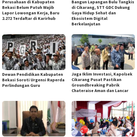
Perusahaan di Kabupaten
Bangun Lapangan Bulu Tangkis
Bekasi Belum Patuh Wajib
di Cikarang, STT GDC Dukung
Lapor Lowongan Kerja, Baru
Gaya Hidup Sehat dan
2.272 Terdaftar di Karirhub
Ekosistem Digital
Berkelanjutan
Jaga Iklim Investasi, Kapolsek
Dewan Pendidikan Kabupaten
Cikarang Pusat Pastikan
Bekasi Soroti Urgensi Raperda
Groundbreaking Pabrik
Perlindungan Guru
Chateraise Aman dan Lancar