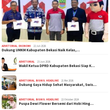
ADVETORIAL
,
EKONOMI
22 Juli 2026
Dukung UMKM Kabupaten Bekasi Naik Kelas,…
ADVETORIAL
23 Juni 2026
Wakil Ketua DPRD Kabupaten Bekasi Siap K…
ADVETORIAL
,
BISNIS
,
HEADLINE
21 Mei 2026
Dukung Gaya Hidup Sehat Masyarakat, Swis…
ADVETORIAL
,
BISNIS
,
HEADLINE
22 Oktober 2024
Puspa Dewi Flower Bersemi dari Hobi Hing…