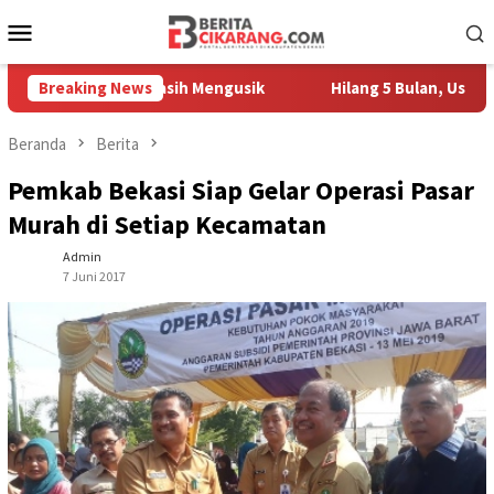
Loncat
Menu
ke
Mobile
konten
h Pedagang Masih Mengusik
Breaking News
Hilang 5 Bulan, Ustadz Ujang
Beranda
Berita
Pemkab Bekasi Siap Gelar Operasi Pasar
Murah di Setiap Kecamatan
Admin
7 Juni 2017