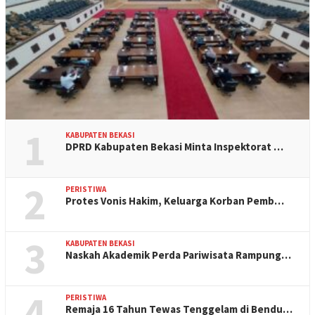
1
KABUPATEN BEKASI
DPRD Kabupaten Bekasi Minta Inspektorat …
2
PERISTIWA
Protes Vonis Hakim, Keluarga Korban Pemb…
3
KABUPATEN BEKASI
Naskah Akademik Perda Pariwisata Rampung…
4
PERISTIWA
Remaja 16 Tahun Tewas Tenggelam di Bendu…