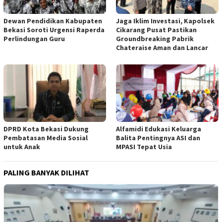
Jaga Iklim Investasi, Kapolsek
Dewan Pendidikan Kabupaten
Cikarang Pusat Pastikan
Bekasi Soroti Urgensi Raperda
Groundbreaking Pabrik
Perlindungan Guru
Chateraise Aman dan Lancar
DPRD Kota Bekasi Dukung
Alfamidi Edukasi Keluarga
Pembatasan Media Sosial
Balita Pentingnya ASI dan
untuk Anak
MPASI Tepat Usia
PALING BANYAK DILIHAT