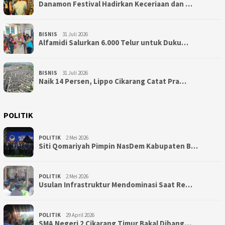
Danamon Festival Hadirkan Keceriaan dan …
BISNIS
31 Juli 2026
Alfamidi Salurkan 6.000 Telur untuk Duku…
BISNIS
31 Juli 2026
Naik 14 Persen, Lippo Cikarang Catat Pra…
POLITIK
POLITIK
2 Mei 2026
Siti Qomariyah Pimpin NasDem Kabupaten B…
POLITIK
2 Mei 2026
Usulan Infrastruktur Mendominasi Saat Re…
POLITIK
29 April 2026
SMA Negeri 2 Cikarang Timur Bakal Dibang…