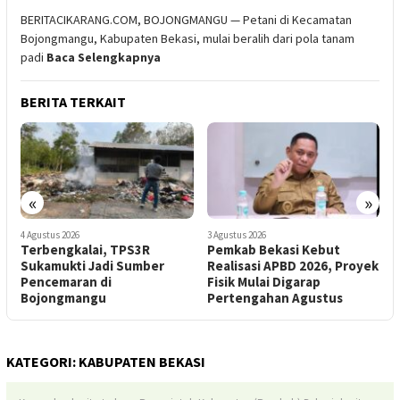
BERITACIKARANG.COM, BOJONGMANGU — Petani di Kecamatan
Bojongmangu, Kabupaten Bekasi, mulai beralih dari pola tanam
padi
Baca Selengkapnya
BERITA TERKAIT
«
»
3 Agustus 2026
28 Juli 2026
2
Pemkab Bekasi Kebut
Jaga Pasokan Air
T
Realisasi APBD 2026, Proyek
Persawahan, Pemkab
P
Fisik Mulai Digarap
Bekasi Kebut Normalisasi
N
Pertengahan Agustus
SS BKG
KATEGORI:
KABUPATEN BEKASI