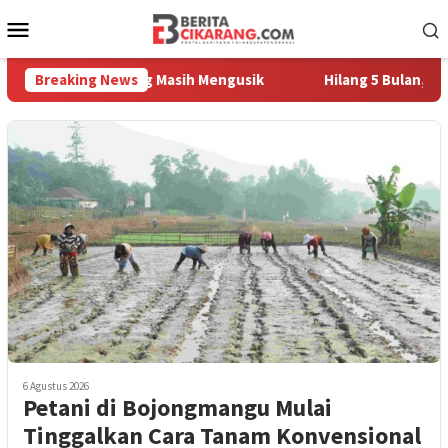
Loncat
Menu
ke
Mobile
konten
mpah Pedagang Masih Mengusik
Breaking News
Hilang 5 Bulan, Ustadz Uj
6 Agustus 2026
Petani di Bojongmangu Mulai
Tinggalkan Cara Tanam Konvensional