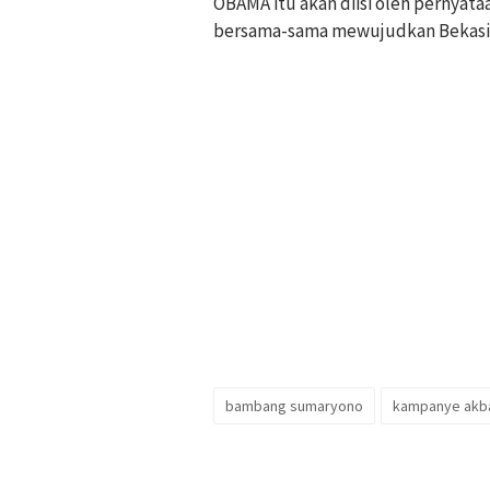
OBAMA itu akan diisi oleh pernyata
bersama-sama mewujudkan Bekasi B
bambang sumaryono
kampanye akb