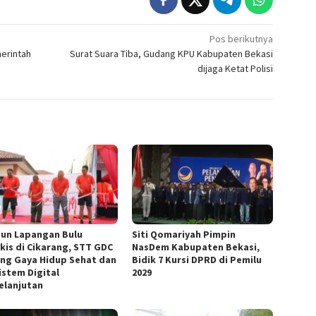
Pos berikutnya
merintah
Surat Suara Tiba, Gudang KPU Kabupaten Bekasi
dijaga Ketat Polisi
un Lapangan Bulu
Siti Qomariyah Pimpin
kis di Cikarang, STT GDC
NasDem Kabupaten Bekasi,
ng Gaya Hidup Sehat dan
Bidik 7 Kursi DPRD di Pemilu
istem Digital
2029
elanjutan