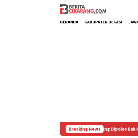
Loncat
ke
konten
BERANDA
KABUPATEN BEKASI
JAW
Diburu
Pasar Baru Cikarang Dipoles Bak Kawasan Braga,
Breaking News