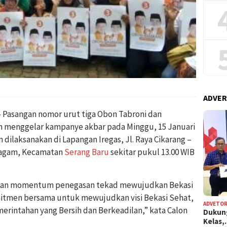
ADVER
Pasangan nomor urut tiga Obon Tabroni dan
menggelar kampanye akbar pada Minggu, 15 Januari
 dilaksanakan di Lapangan Iregas, Jl. Raya Cikarang –
aragam, Kecamatan
Serang Baru
sekitar pukul 13.00 WIB
adikan momentum penegasan tekad mewujudkan Bekasi
mitmen bersama untuk mewujudkan visi Bekasi Sehat,
ADVETOR
erintahan yang Bersih dan Berkeadilan,” kata Calon
Dukun
Kelas