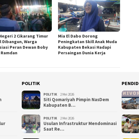
Negeri 2 Cikarang Timur
Mia El Dabo Dorong
l Dibangun, Warga
Peningkatan Skill Anak Muda
siasi Peran Dewan Boby
Kabupaten Bekasi Hadapi
 Ramdan
Persaingan Dunia Kerja
POLITIK
PENDID
POLITIK
2 Mei 2026
n
Siti Qomariyah Pimpin NasDem
Kabupaten B…
POLITIK
2 Mei 2026
lur
Usulan Infrastruktur Mendominasi
Saat Re…