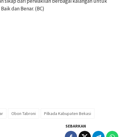
an sikap dari perwakilan berbagai kalangan untuk
aik dan Benar. (BC)
ar
Obon Tabroni
Pilkada Kabupaten Bekasi
SEBARKAN