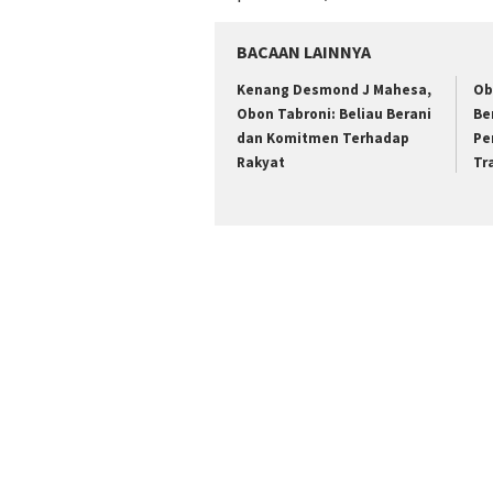
BACAAN LAINNYA
Kenang Desmond J Mahesa,
Ob
Obon Tabroni: Beliau Berani
Be
dan Komitmen Terhadap
Pe
Rakyat
Tr