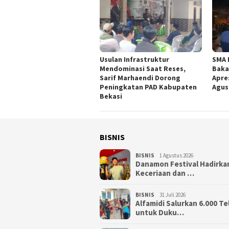
Usulan Infrastruktur
SMA 
Mendominasi Saat Reses,
Baka
Sarif Marhaendi Dorong
Apre
Peningkatan PAD Kabupaten
Agus
Bekasi
BISNIS
BISNIS
1 Agustus 2026
Danamon Festival Hadirka
Keceriaan dan …
BISNIS
31 Juli 2026
Alfamidi Salurkan 6.000 Te
untuk Duku…