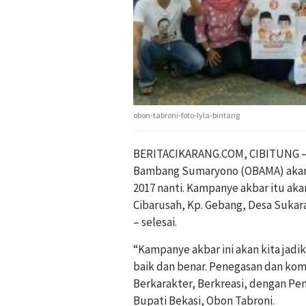
obon-tabroni-foto-lyla-bintang
BERITACIKARANG.COM, CIBITUNG – 
Bambang Sumaryono (OBAMA) akan 
2017 nanti. Kampanye akbar itu akan
Cibarusah, Kp. Gebang, Desa Suk
– selesai.
“Kampanye akbar ini akan kita j
baik dan benar. Penegasan dan ko
Berkarakter, Berkreasi, dengan Pem
Bupati Bekasi, Obon Tabroni.