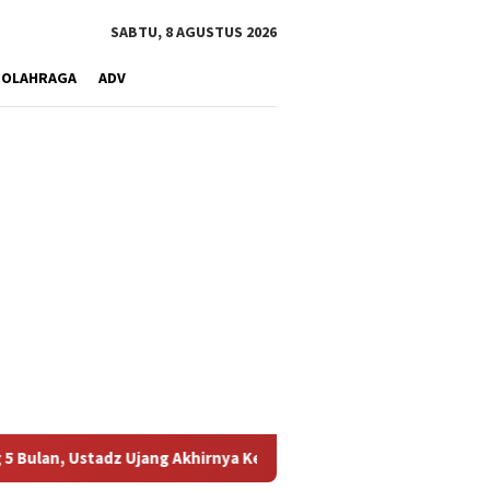
SABTU, 8 AGUSTUS 2026
OLAHRAGA
ADV
z Ujang Akhirnya Kembali Melihat Motor Kesayangannya
Ke