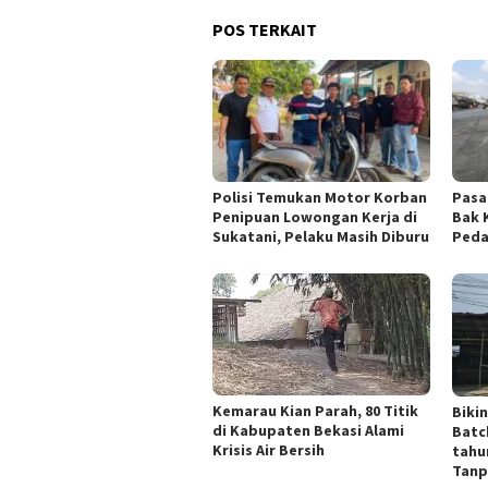
POS TERKAIT
Polisi Temukan Motor Korban
Pasa
Penipuan Lowongan Kerja di
Bak 
Sukatani, Pelaku Masih Diburu
Peda
Kemarau Kian Parah, 80 Titik
Biki
di Kabupaten Bekasi Alami
Batc
Krisis Air Bersih
tahu
Tanp