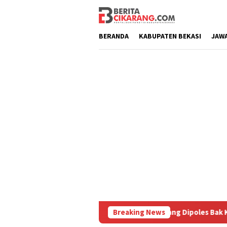
Loncat
ke
konten
BERANDA
KABUPATEN BEKASI
JAW
h Diburu
Pasar Baru Cikarang Dipoles Bak Kawasan Brag
Breaking News