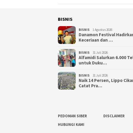
BISNIS
BISNIS
1 Agustus 2026
Danamon Festival Hadirka
Keceriaan dan …
BISNIS
31 Juli 2026
Alfamidi Salurkan 6.000 Te
untuk Duku…
BISNIS
31 Juli 2026
Naik 14 Persen, Lippo Cik
Catat Pra…
PEDOMAN SIBER
DISCLAIMER
HUBUNGI KAMI