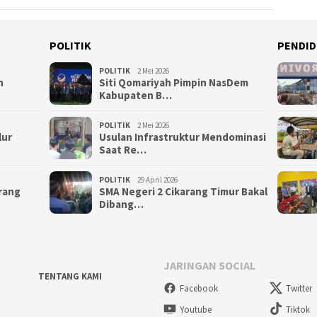
POLITIK
PENDID
POLITIK
2 Mei 2026
n
Siti Qomariyah Pimpin NasDem
Kabupaten B…
POLITIK
2 Mei 2026
lur
Usulan Infrastruktur Mendominasi
Saat Re…
POLITIK
29 April 2026
arang
SMA Negeri 2 Cikarang Timur Bakal
Dibang…
JARINGAN SOCIAL
TENTANG KAMI
Facebook
Twitter
Youtube
Tiktok