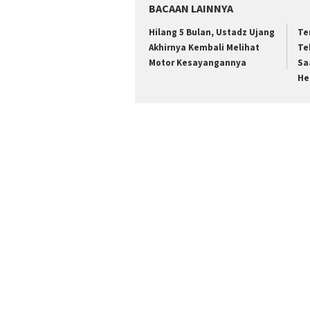
BACAAN LAINNYA
Hilang 5 Bulan, Ustadz Ujang
Te
Akhirnya Kembali Melihat
Te
Motor Kesayangannya
Sa
He