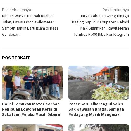
Navigasi
Pos sebelumnya
Pos berikutnya
Ribuan Warga Tumpah Ruah di
Harga Cabai, Bawang Hingga
pos
Jalan, Pawai Obor 3 Kilometer
Daging Sapi di Kabupaten Bekasi
Sambut Tahun Baru Islam di Desa
Naik Signifikan, Rawit Merah
Gandasari
Tembus Rp90 Ribu Per Kilogram
POS TERKAIT
Polisi Temukan Motor Korban
Pasar Baru Cikarang Dipoles
Penipuan Lowongan Kerja di
Bak Kawasan Braga, Sampah
Sukatani, Pelaku Masih Diburu
Pedagang Masih Mengusik