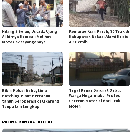
Hilang 5 Bulan, Ustadz Ujang
Kemarau Kian Parah, 80 Titik di
Akhirnya Kembali Melihat
Kabupaten Bekasi Alami Krisis
Motor Kesayangannya
Air Bersih
Tegal Danas Darurat Debu:
Bikin Polusi Debu, Lima
Warga Hegarmukti Protes
Batching Plant Bertahun-
Ceceran Material dari Truk
tahun Beroperasi di Cikarang
Molen
Tanpa Izin Lengkap
PALING BANYAK DILIHAT