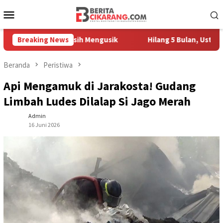
Loncat
Menu
ke
Mobile
konten
edagang Masih Mengusik
Breaking News
Hilang 5 Bulan, Ustadz Ujang A
Beranda
Peristiwa
Api Mengamuk di Jarakosta! Gudang
Limbah Ludes Dilalap Si Jago Merah
Admin
16 Juni 2026