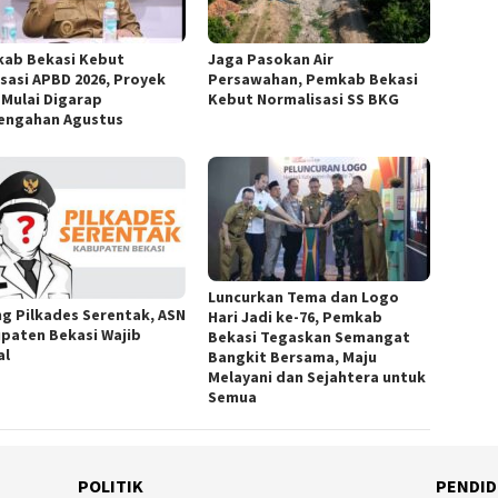
ab Bekasi Kebut
Jaga Pasokan Air
isasi APBD 2026, Proyek
Persawahan, Pemkab Bekasi
k Mulai Digarap
Kebut Normalisasi SS BKG
engahan Agustus
Luncurkan Tema dan Logo
ng Pilkades Serentak, ASN
Hari Jadi ke-76, Pemkab
paten Bekasi Wajib
Bekasi Tegaskan Semangat
al
Bangkit Bersama, Maju
Melayani dan Sejahtera untuk
Semua
POLITIK
PENDID