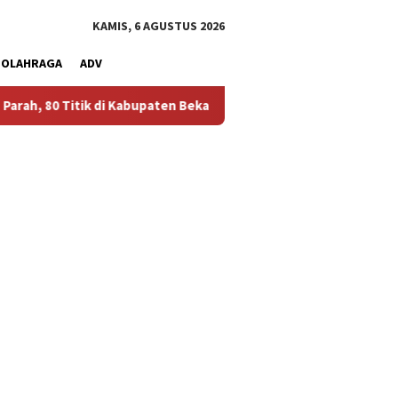
KAMIS, 6 AGUSTUS 2026
OLAHRAGA
ADV
k di Kabupaten Bekasi Alami Krisis Air Bersih
Bikin Polusi