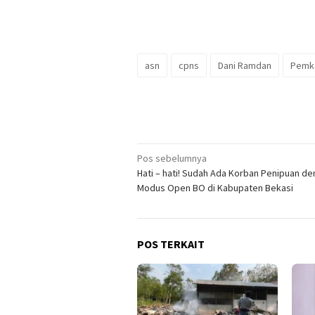
asn
cpns
Dani Ramdan
Pemk
Navigasi
Pos sebelumnya
Hati – hati! Sudah Ada Korban Penipuan d
pos
Modus Open BO di Kabupaten Bekasi
POS TERKAIT