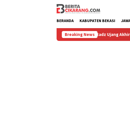
Loncat
ke
konten
BERANDA
KABUPATEN BEKASI
JAW
h Diburu
Hilang 5 Bulan, Ustadz Ujang Akhirnya Kembali
Breaking News