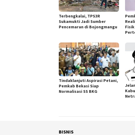
Terbengkalai, TPS3R
Pemk
Sukamukti Jadi Sumber
Real
Pencemaran di Bojongmangu
Fisi
Pert
Tindaklanjuti Aspirasi Petani,
Jela
Pemkab Bekasi Siap
Kabu
Normalisasi SS BKG
Netr
BISNIS