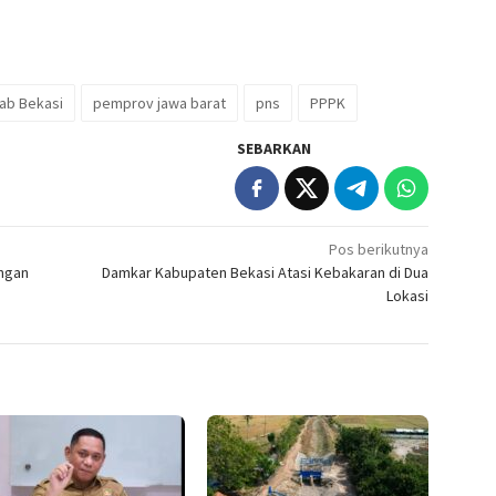
ab Bekasi
pemprov jawa barat
pns
PPPK
SEBARKAN
Pos berikutnya
engan
Damkar Kabupaten Bekasi Atasi Kebakaran di Dua
Lokasi