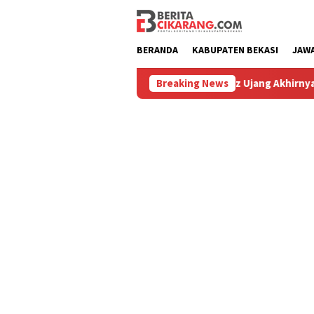
Loncat
ke
konten
BERANDA
KABUPATEN BEKASI
JAW
u
Hilang 5 Bulan, Ustadz Ujang Akhirnya Kembali Meliha
Breaking News