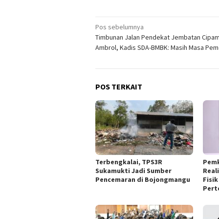
Navigasi
Pos sebelumnya
Timbunan Jalan Pendekat Jembatan Cipam
pos
Ambrol, Kadis SDA-BMBK: Masih Masa Pem
POS TERKAIT
Terbengkalai, TPS3R
Pemk
Sukamukti Jadi Sumber
Real
Pencemaran di Bojongmangu
Fisi
Pert