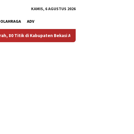
KAMIS, 6 AGUSTUS 2026
OLAHRAGA
ADV
upaten Bekasi Alami Krisis Air Bersih
Bikin Polusi Debu, 