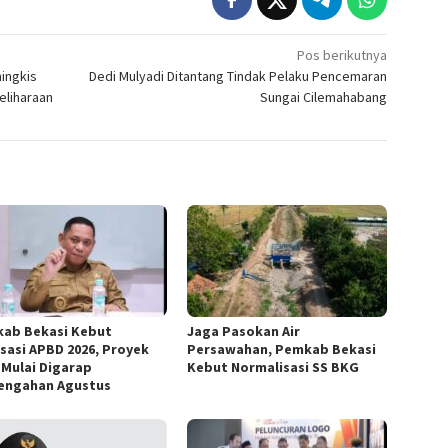
Pos berikutnya
ingkis
Dedi Mulyadi Ditantang Tindak Pelaku Pencemaran
eliharaan
Sungai Cilemahabang
ab Bekasi Kebut
Jaga Pasokan Air
isasi APBD 2026, Proyek
Persawahan, Pemkab Bekasi
k Mulai Digarap
Kebut Normalisasi SS BKG
engahan Agustus