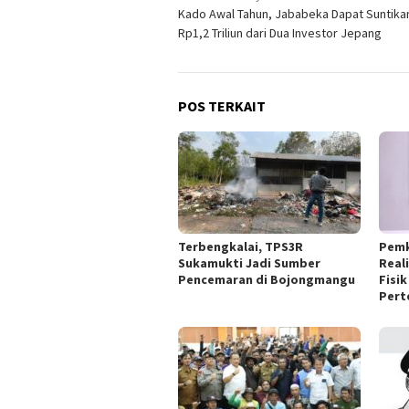
Kado Awal Tahun, Jababeka Dapat Suntika
pos
Rp1,2 Triliun dari Dua Investor Jepang
POS TERKAIT
Terbengkalai, TPS3R
Pemk
Sukamukti Jadi Sumber
Real
Pencemaran di Bojongmangu
Fisi
Pert