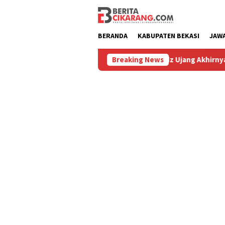
Loncat
ke
konten
BERANDA
KABUPATEN BEKASI
JAW
uru
Hilang 5 Bulan, Ustadz Ujang Akhirnya Kembali Melih
Breaking News