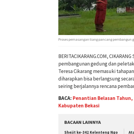
Proses pemasangan tiang pancang pembangun gere
BERITACIKARANG.COM, CIKARANG SEL
pembangunan gedung dan peletaka
Teresa Cikarang memasuki tahapan
diharapkan bisa berlangsung secar
seiring berjalannya rencana pemba
BACA:
Penantian Belasan Tahun,
Kabupaten Bekasi
BACAAN LAINNYA
Shejit ke-342 Kelenteng Ngo
At