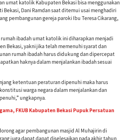
an umat katolik Kabupaten Bekasi bisa menggunakan
ati Bekasi, Dani Ramdan saat ditemui usai menghadiri
ang pembangunan gereja paroki Ibu Teresa Cikarang,
umah ibadah umat katolik ini diharapkan menjadi
n Bekasi, yakni jika telah memenuhi syarat dan
unan rumah ibadah harus didukung dan dipercepat
dapatkan haknya dalam menjalankan ibadah sesuai
njang ketentuan peraturan dipenuhi maka harus
konstitusi warga negara dalam menjalankan dan
penuhi,” ungkapnya.
agama, FKUB Kabupaten Bekasi Pupuk Persatuan
dorong agar pembangunan masjid Al Muhajirin di
arang juga dapat dapat diselesaikan pada akhir tahun