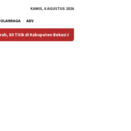
KAMIS, 6 AGUSTUS 2026
OLAHRAGA
ADV
abupaten Bekasi Alami Krisis Air Bersih
Bikin Polusi Debu,