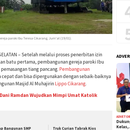
ja paroki Ibu Teresa Cikarang, Jum'at (19/01).
ATAN – Setelah melalui proses penerbitan izin
ADVER
n batu pertama, pembangunan gereja paroki Ibu
 pemasangan tiang pancang.
Pembangunan
a cepat dan bisa dipergunakan dengan sebaik-baiknya
ngunan Masjid Al Muhajirin
Lippo Cikarang
.
 Dani Ramdan Wujudkan Mimpi Umat Katolik
ADVETOR
Dukun
Kelas
ap Bangunan SMP
Truk Curian Tabrak Kios