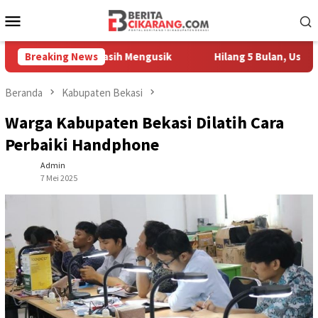
Loncat
Menu
ke
Mobile
konten
Pedagang Masih Mengusik
Breaking News
Hilang 5 Bulan, Ustadz Ujang A
Beranda
Kabupaten Bekasi
Warga Kabupaten Bekasi Dilatih Cara
Perbaiki Handphone
Admin
7 Mei 2025