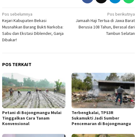
Navigasi
Pos sebelumnya
Pos berikutnya
Kejari Kabupaten Bekasi
Jamaah Haji Tertua di Jawa Barat
pos
Musnahkan Barang Bukti Narkoba:
Berusia 108 Tahun, Berasal dari
Sabu dan Ekstasi Diblender, Ganja
Tambun Selatan
Dibakar!
POS TERKAIT
Petani di Bojongmangu Mulai
Terbengkalai, TPS3R
Tinggalkan Cara Tanam
Sukamukti Jadi Sumber
Konvensional
Pencemaran di Bojongmangu