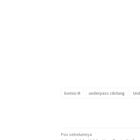
komisi III
underpass cibitung
Und
Navigasi
Pos sebelumnya