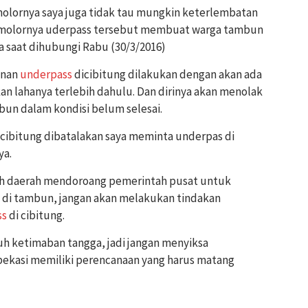
molornya saya juga tidak tau mungkin keterlembatan
as molornya uderpass tersebut membuat warga tambun
a saat dihubungi Rabu (30/3/2016)
unan
underpass
dicibitung dilakukan dengan akan ada
 lahanya terlebih dahulu. Dan dirinya akan menolak
un dalam kondisi belum selesai.
 cibitung dibatalakan saya meminta underpas di
ya.
ah daerah mendoroang pemerintah pusat untuk
 di tambun, jangan akan melakukan tindakan
ss
di cibitung.
uh ketimaban tangga, jadi jangan menyiksa
ekasi memiliki perencanaan yang harus matang