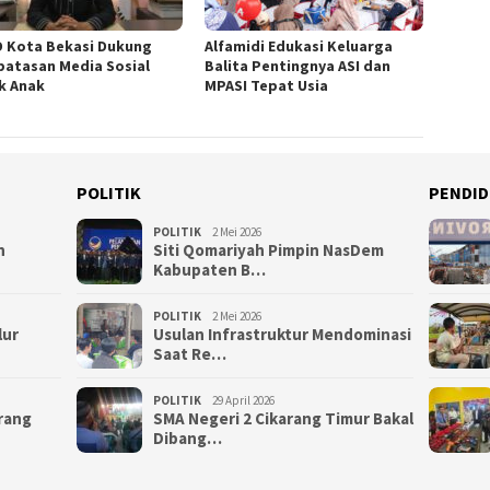
 Kota Bekasi Dukung
Alfamidi Edukasi Keluarga
atasan Media Sosial
Balita Pentingnya ASI dan
k Anak
MPASI Tepat Usia
POLITIK
PENDID
POLITIK
2 Mei 2026
n
Siti Qomariyah Pimpin NasDem
Kabupaten B…
POLITIK
2 Mei 2026
lur
Usulan Infrastruktur Mendominasi
Saat Re…
POLITIK
29 April 2026
arang
SMA Negeri 2 Cikarang Timur Bakal
Dibang…