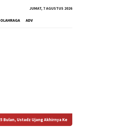
JUMAT, 7 AGUSTUS 2026
OLAHRAGA
ADV
z Ujang Akhirnya Kembali Melihat Motor Kesayangannya
Ke