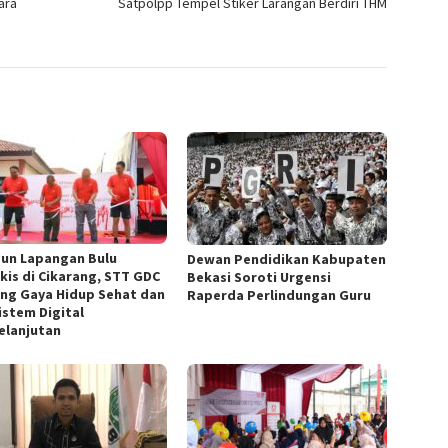
ara
Satpolpp Tempel Stiker Larangan Berdiri THM
un Lapangan Bulu
Dewan Pendidikan Kabupaten
kis di Cikarang, STT GDC
Bekasi Soroti Urgensi
ng Gaya Hidup Sehat dan
Raperda Perlindungan Guru
istem Digital
elanjutan