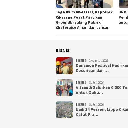
Jaga Iklim Investasi, Kapolsek
DPRD
Cikarang Pusat Pastikan
Pemb
Groundbreaking Pabrik
untu
Chateraise Aman dan Lancar
BISNIS
BISNIS
1 Agustus 2026
Danamon Festival Hadirka
Keceriaan dan …
BISNIS
31 Juli 2026
Alfamidi Salurkan 6.000 Te
untuk Duku…
BISNIS
31 Juli 2026
Naik 14 Persen, Lippo Cik
Catat Pra…