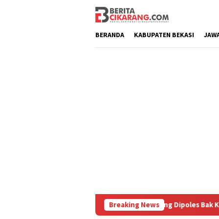
Loncat
ke
konten
BERANDA
KABUPATEN BEKASI
JAW
Diburu
Pasar Baru Cikarang Dipoles Bak Kawasan Braga,
Breaking News