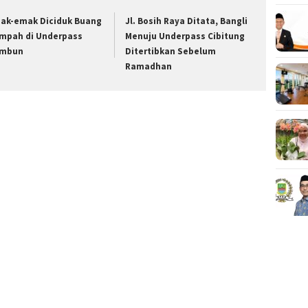
ak-emak Diciduk Buang
Jl. Bosih Raya Ditata, Bangli
mpah di Underpass
Menuju Underpass Cibitung
mbun
Ditertibkan Sebelum
Ramadhan