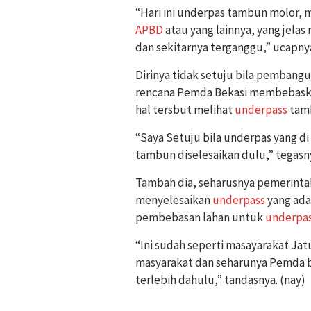
“Hari ini underpas tambun molor, 
APBD
atau yang lainnya, yang jel
dan sekitarnya terganggu,” ucapny
Dirinya tidak setuju bila pembang
rencana Pemda Bekasi membebaskan
hal tersbut melihat
underpass
tamb
“Saya Setuju bila underpas yang di
tambun diselesaikan dulu,” tegasn
Tambah dia, seharusnya pemerint
menyelesaikan
underpass
yang ada
pembebasan lahan untuk
underpa
“Ini sudah seperti masayarakat Jat
masyarakat dan seharunya Pemda b
terlebih dahulu,” tandasnya. (nay)