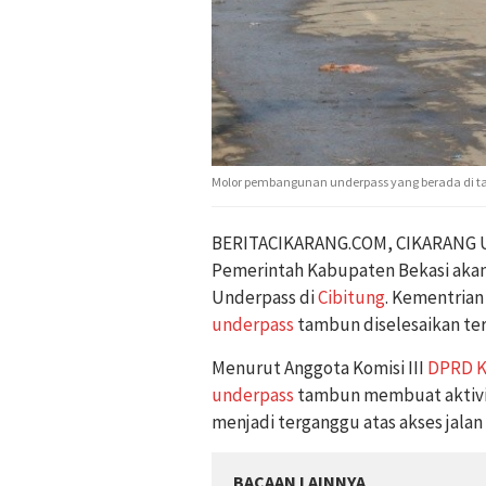
Molor pembangunan underpass yang berada di t
BERITACIKARANG.COM, CIKARANG U
Pemerintah Kabupaten Bekasi ak
Underpass di
Cibitung
. Kementria
underpass
tambun diselesaikan ter
Menurut Anggota Komisi III
DPRD K
underpass
tambun membuat aktivit
menjadi terganggu atas akses jalan 
BACAAN LAINNYA